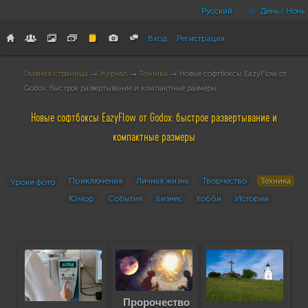
Русский
День / Ночь
Вход
Регистрация
Главная страница
→
Журнал
→
Техника
→ Новые софтбоксы EazyFlow от
Godox: быстрое развертывание и компактные размеры
Новые софтбоксы EazyFlow от Godox: быстрое развертывание и
компактные размеры
Приключения
Личная жизнь
Творчество
Техника
Уроки фото
Юмор
События
Бизнес
Хобби
Истории
Пророчество