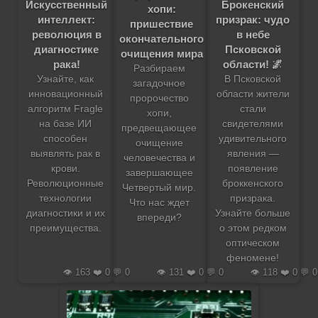
Искусственный
Брокенский
хопи:
интеллект:
призрак: чудо
пришествие
революция в
в небе
окончательного
диагностике
Псковской
очищения мира
рака!
области! 🌌
Разбираем
Узнайте, как
В Псковской
загадочное
инновационный
области жители
пророчество
алгоритм Fragle
стали
хопи,
на базе ИИ
свидетелями
предвещающее
способен
удивительного
очищение
выявлять рак в
явления —
человечества и
крови.
появление
завершающее
Революционные
броккенского
Четвертый мир.
технологии
призрака.
Что нас ждет
диагностики и их
Узнайте больше
впереди?
преимущества.
о этом редком
оптическом
феномене!
👁️ 163 ❤️ 0 💬 0
👁️ 131 ❤️ 0 💬 0
👁️ 118 ❤️ 0 💬 0