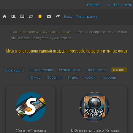
Русский
День / Ночь
Вход
Регистрация
Главная страница
→
Журнал
→
Техника
→ Meta анонсировала единый вход
для Facebook, Instagram и умных очков
Meta анонсировала единый вход для Facebook, Instagram и умных очков
Приключения
Личная жизнь
Творчество
Техника
Уроки фото
Юмор
События
Бизнес
Хобби
Истории
СуперСнимки
Тайны и загадки Земли