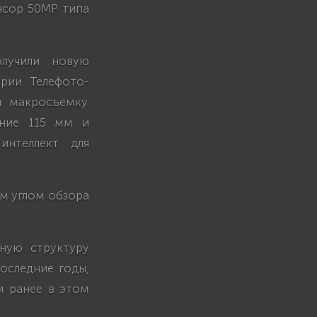
нсор 50MP типа
лучили новую
рии. Телефото-
 макросъемку.
яние 115 мм и
интеллект для
м углом обзора
дную структуру
последние годы,
м ранее в этом