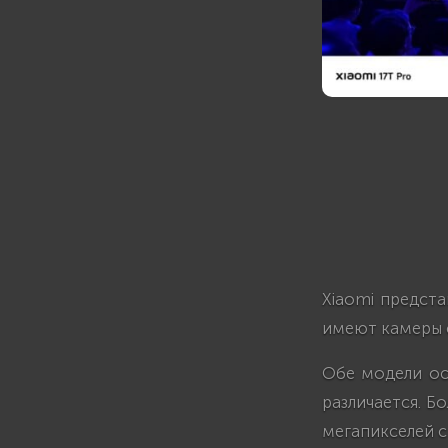
Xiaomi предста
имеют камеры с
Обе модели ос
различается. Б
мегапикселей с