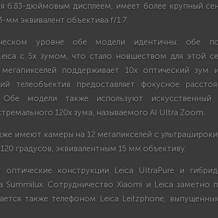
ая 6.83-дюймовым дисплеем, имеет более крупный се
23-мм эквивалент объектива f/1.7.
ическом уровне обе модели идентичны: обе по
Leica с 5x зумом, что стало новшеством для этой се
 мегапикселей поддерживает 10x оптический зум и
кий телеобъектив предоставляет фокусное рассто
. Обе модели также используют искусственный 
тремального 120x зума, называемого AI Ultra Zoom.
кже имеют камеры на 12 мегапикселей с ультрашироки
в 120 градусов, эквивалентным 15 мм объективу.
оптические конструкции Leica UltraPure и гибри
a Summilux. Сотрудничество Xiaomi и Leica заметно 
ается также телефоном Leica Leitzphone, выпущенны