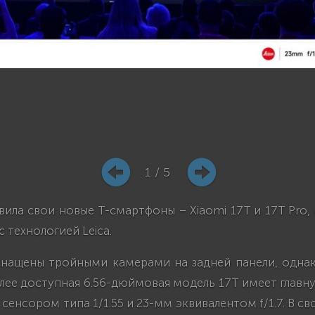
1 / 5
вила свои новые T-смартфоны – Xiaomi 17T и 17T Pro,
 технологией Leica.
нащены тройными камерами на задней панели, одна
олее доступная 6.56-дюймовая модель 17T имеет главн
 сенсором типа 1/1.55 и 23-мм эквивалентом f/1.7. В св