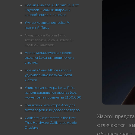
Новый Симера-C 16mm T1.9 от
Thypoch – самый широкий
кинообъектив в линейке
Умные крышки для Leica M
прячут AirTags
Смартфоны Xiaomi 17T с
технологией Leica и новой 5-
кратной камерой
Новая металлическая серяя
отделка Leica выглядит очень
стильно
Новый Омни ИИ от Google:
удивительные возможности
Gemini
Уникальная камера Leica Rifle,
использовавшаяся люфтваффе,
может быть продана за $160,000
Три новых монитора Acer для
фотографов и видеооператоров
Xiaomi предст
Calibrite Colorimeter Is the First
That Hardware Calibrates Apple
отличаются в
Displays
обнадеживает