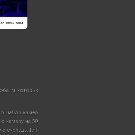
 оба из которых
ко набор камер
ую камеру на 50
ою очередь, 17T