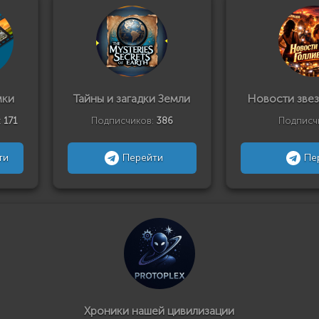
мки
Тайны и загадки Земли
Новости звез
:
171
Подписчиков:
386
Подписч
ти
Перейти
Пе
Хроники нашей цивилизации