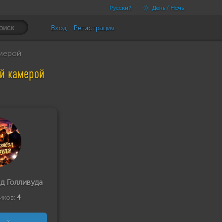
Русский
День / Ночь
Вход
Регистрация
амерой
ой камерой
д Голливуда
иков:
4