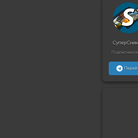
СуперСни
Подписчиков
Перей