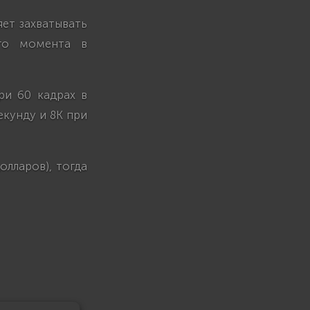
яет захватывать
его момента в
ри 60 кадрах в
екунду и 8K при
олларов), тогда