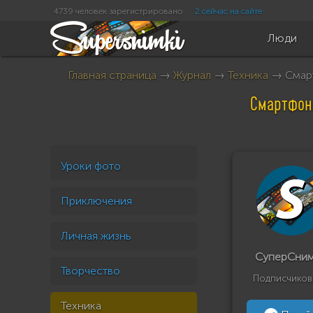
4739 человек зарегистрировано
2 сейчас на сайте
Люди
Главная страница
→
Журнал
→
Техника
→ Смарт
Смартфоны
Уроки фото
Приключения
Личная жизнь
СуперСни
Творчество
Подписчиков
Техника