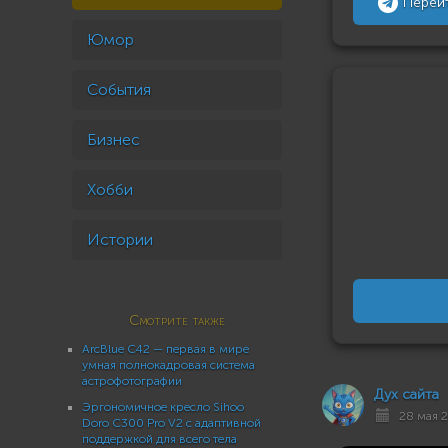
Перей
Юмор
События
Бизнес
Хобби
Истории
Смотрите также
ArcBlue C42 — первая в мире
умная полнокадровая система
астрофотографии
Дух сайта
Эргономичное кресло Sihoo
28 мая 2
Doro C300 Pro V2 с адаптивной
поддержкой для всего тела