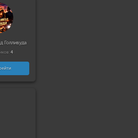
д Голливуда
иков:
4
рейти