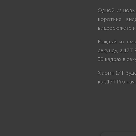
Одной из новых
короткие вид
видеосюжете и 
Каждый из сма
секунду, а 17T
30 кадрах в се
Xiaomi 17T буд
как 17T Pro нач