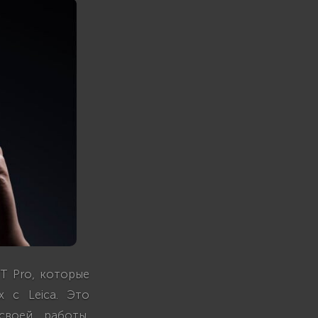
T Pro, которые
 с Leica. Это
своей работы,