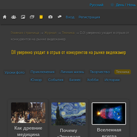
Русский
День / Ночь
Вход
Регистрация
Главная страница
→
Журнал
→
Техника
→ DJI уверенно уходит в отрыв от
конкурентов на рынке видеокамер
DJI уверенно уходит в отрыв от конкурентов на рынке видеокамер
Приключения
Личная жизнь
Творчество
Техника
Уроки фото
Юмор
События
Бизнес
Хобби
Истории
Как древние
Вселенная
Почему
медицина
всегда
«Звездная