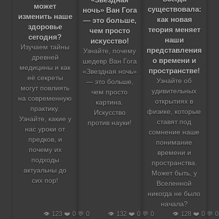
может
существовала:
ночь» Ван Гога
изменить наше
как новая
— это больше,
здоровье
теория меняет
чем просто
сегодня?
наши
искусство!
Изучаем тайны
представления
Узнайте, почему
древней
о времени и
шедевр Ван Гога
медицины и как
пространстве!
«Звездная ночь»
её секреты
Узнайте об
— это больше,
могут повлиять
удивительных
чем просто
на современную
открытиях в
картина.
практику.
физике, которые
Искусство
Узнайте, какие у
ставят под
против науки!
нас уроки от
сомнение наше
предков, и
понимание
почему их
времени и
подходы
пространства.
актуальны до
Может быть, у
сих пор!
Вселенной
никогда не было
начала?
👁️ 123 ❤️ 0 💬 0
👁️ 132 ❤️ 0 💬 0
👁️ 128 ❤️ 0 💬 0