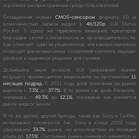
огромное распространение среди пользователей.
Оснащенная новым
CMOS-сенсором
формата 1.0 и
возможностью записи видео в
4K/120p
, DJI Osmo
Pocket 3 сразу же привлекла внимание креаторов
благодаря своей компактности и производительности.
Как отмечает один из рецензентов, эта камера идеально
подходит для независимых создателей контента, ищущих
удобное и надежное решение для съемки.
Добившись таких успехов, DJI удерживает звание
ведущего производителя видеокамер на протяжении
11
месяцев подряд
. С 2021 года доля компании на рынке
выросла с
7.3%
до
37.7%
. В то время как доля Panasonic
снизилась с
49.3%
до
12.1%
, показывая, как меняется
рынок видеосъемки.
В то же время, другие бренды, такие как Sony и GoPro,
испытывают сложности. Так, Sony в конце 2022 года
удерживала
39.7%
рынка, но впоследствии их позиция
упала до
17.5%
. Состояние рынка очевидно меняется, и