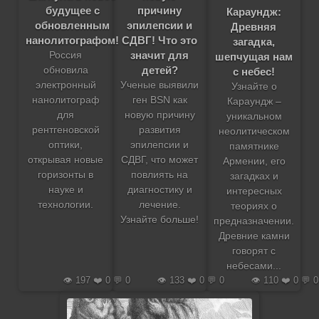
будущее с
причину
Караундж:
обновленным
эпилепсии и
Древняя
нанолитографом!
СДВГ! Что это
загадка,
значит для
Россия
шепчущая нам
детей?
обновила
с небес!
электронный
Ученые выявили
Узнайте о
нанолитограф
ген BSN как
Караундж –
для
новую причину
уникальном
рентгеновской
развития
неолитическом
оптики,
эпилепсии и
памятнике
открывая новые
СДВГ, что может
Армении, его
горизонты в
повлиять на
загадках и
науке и
диагностику и
интересных
технологии.
лечение.
теориях о
Узнайте больше!
предназначении.
Древние камни
говорят с
небесами...
👁️ 197 ❤️ 0 💬 0
👁️ 133 ❤️ 0 💬 0
👁️ 110 ❤️ 0 💬 0