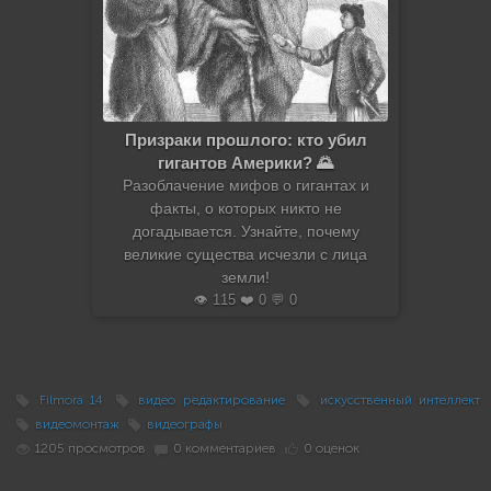
Призраки прошлого: кто убил
гигантов Америки? 🌄
Разоблачение мифов о гигантах и
факты, о которых никто не
догадывается. Узнайте, почему
великие существа исчезли с лица
земли!
👁️ 115 ❤️ 0 💬 0
Filmora 14
видео редактирование
искусственный интеллект
видеомонтаж
видеографы
1205 просмотров
0 комментариев
0 оценок