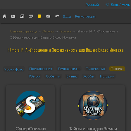
Русский
День / Ночь
Вход
Регистрация
Главная страница
→
Журнал
→
Техника
→ Filmora 14: AI-Упрощение и
Эффективность для Вашего Видео Монтажа
Filmora 14: AI-Упрощение и Эффективность для Вашего Видео Монтажа
Приключения
Личная жизнь
Творчество
Техника
Уроки фото
Юмор
События
Бизнес
Хобби
Истории
СуперСнимки
Тайны и загадки Земли