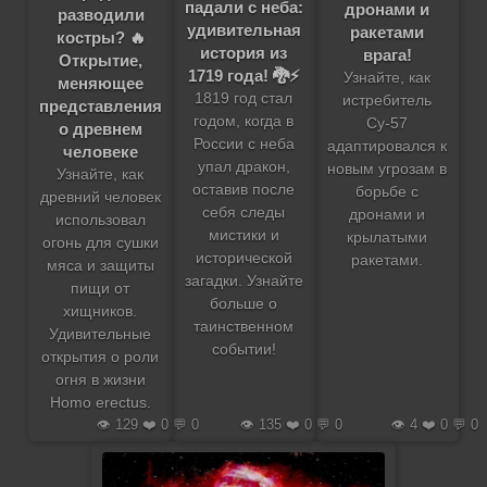
падали с неба:
дронами и
разводили
удивительная
ракетами
костры? 🔥
история из
врага!
Открытие,
1719 года! 🐉⚡️
Узнайте, как
меняющее
1819 год стал
истребитель
представления
годом, когда в
Су-57
о древнем
России с неба
адаптировался к
человеке
упал дракон,
новым угрозам в
Узнайте, как
оставив после
борьбе с
древний человек
себя следы
дронами и
использовал
мистики и
крылатыми
огонь для сушки
исторической
ракетами.
мяса и защиты
загадки. Узнайте
пищи от
больше о
хищников.
таинственном
Удивительные
событии!
открытия о роли
огня в жизни
Homo erectus.
👁️ 129 ❤️ 0 💬 0
👁️ 135 ❤️ 0 💬 0
👁️ 4 ❤️ 0 💬 0