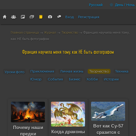
Русский
День / Ночь
Вход
Регистрация
Главная страница
→
Журнал
→
Творчество
→ Франция научила меня тому,
как НЕ быть фотографом
Франция научила меня тому, как НЕ быть фотографом
Приключения
Личная жизнь
Творчество
Техника
Уроки фото
Юмор
События
Бизнес
Хобби
Истории
Вот как Су-57
Почему наши
Когда драконы
сразится с
предки