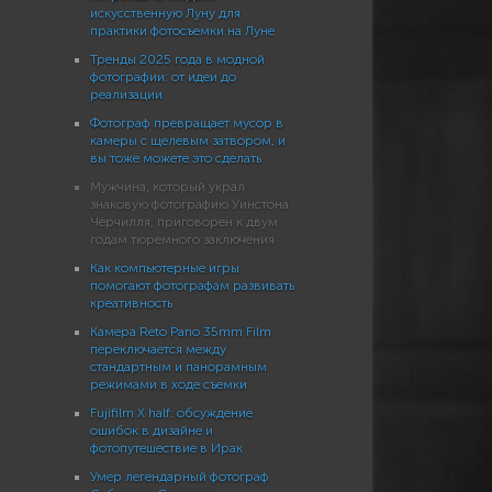
искусственную Луну для
практики фотосъемки на Луне
Тренды 2025 года в модной
фотографии: от идеи до
реализации
Фотограф превращает мусор в
камеры с щелевым затвором, и
вы тоже можете это сделать
Мужчина, который украл
знаковую фотографию Уинстона
Черчилля, приговорен к двум
годам тюремного заключения
Как компьютерные игры
помогают фотографам развивать
креативность
Камера Reto Pano 35mm Film
переключается между
стандартным и панорамным
режимами в ходе съемки
Fujifilm X half: обсуждение
ошибок в дизайне и
фотопутешествие в Ирак
Умер легендарный фотограф