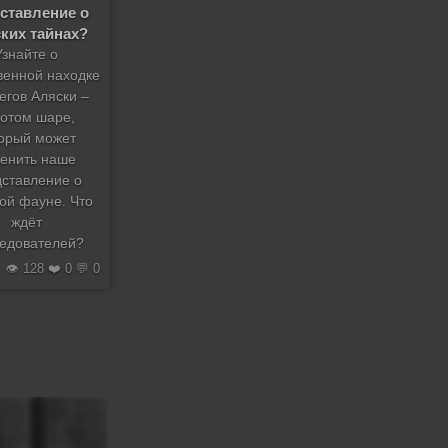
ставление о
ких тайнах?
Узнайте о
венной находке
егов Аляски –
лотом шаре,
орый может
енить наше
дставление о
ой фауне. Что
ждёт
едователей?
👁️ 128 ❤️ 0 💬 0