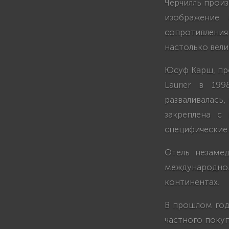
Черчилль произ
изображение
сопротивлени
настолько вели
Юсуф Карш, пр
Laurier в 19
разваливалась,
закреплена с
специфические 
Отель незаме
международн
континентах.
В прошлом год
частного покуп