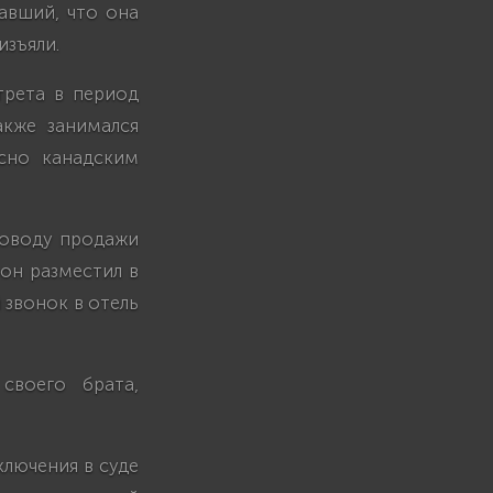
авший, что она
изъяли.
трета в период
акже занимался
сно канадским
поводу продажи
 он разместил в
 звонок в отель
своего брата,
ключения в суде