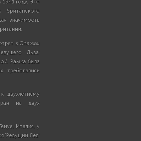
 1941 году. Это
 британского
ая значимость
британии.
трет в Chateau
евущего Льва'
кой. Рамка была
х требовались
к двухлетнему
тран на двух
нуе, Италия, у
я 'Ревущий Лев'