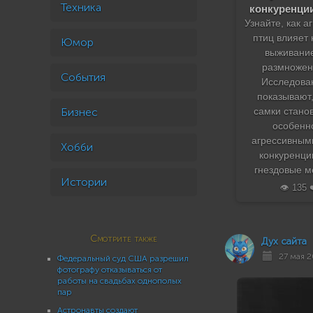
Техника
конкуренции
Узнайте, как а
птиц влияет 
Юмор
выживани
размножен
События
Исследова
показывают,
Бизнес
самки стано
особенн
агрессивным
Хобби
конкуренци
гнездовые м
Истории
👁️ 135 
Смотрите также
Дух сайта
27 мая 20
Федеральный суд США разрешил
фотографу отказываться от
работы на свадьбах однополых
пар
Астронавты создают