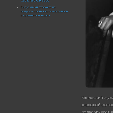
Себастьяо Сальгадо
Выпускники отвечают на
вопросы своих шестиклассников
в креативном видео
Канадский муж
знаковой фотог
подчеркивает в