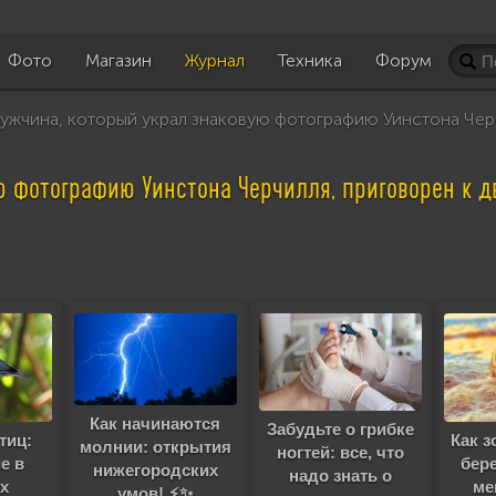
Фото
Магазин
Журнал
Техника
Форум
жчина, который украл знаковую фотографию Уинстона Черч
ю фотографию Уинстона Черчилля, приговорен к 
Как начинаются
Забудьте о грибке
тиц:
Как з
молнии: открытия
ногтей: все, что
е в
бер
нижегородских
надо знать о
х
ме
умов! ⚡✨