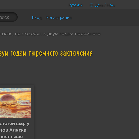
Русский
День / Ночь
Вход
Регистрация
илля, приговорен к двум годам тюремного
двум годам тюремного заключения
олотой шар у
егов Аляски
няет наше