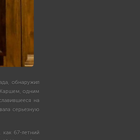
нада, обнаружил
 Каршем, одним
славившееся на
звала серьезную
 как 67-летний