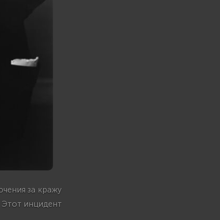
чения за кражу
. Этот инцидент