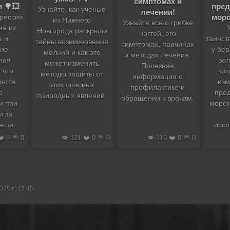
симптомах и
 🌳💥
пред
Узнайте, как ученые
лечении!
морс
грессия
из Нижнего
Узнайте все о грибке
на их
Новгорода раскрыли
ногтей, его
е и
таинст
тайны возникновения
симптомах, причинах
ие.
у бер
молний и как это
и методах лечения.
ния
зо
может изменить
Полезная
 что
кот
методы защиты от
информация о
вятся
изм
этих опасных
профилактике и
о
пре
природных явлений.
обращении к врачам.
и при
морск
и за
еста.
иссл
❤️ 0 💬 0
👁️ 121 ❤️ 0 💬 0
👁️ 119 ❤️ 0 💬 0
25 г., 13:45