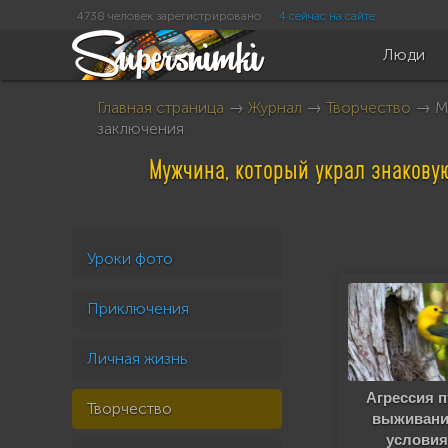
4738 человек зарегистрировано
4 сейчас на сайте
Люди
Главная страница
→
Журнал
→
Творчество
→ Му
заключения
Мужчина, который украл знакову
Уроки фото
Приключения
Личная жизнь
Агрессия п
Творчество
выживани
условия