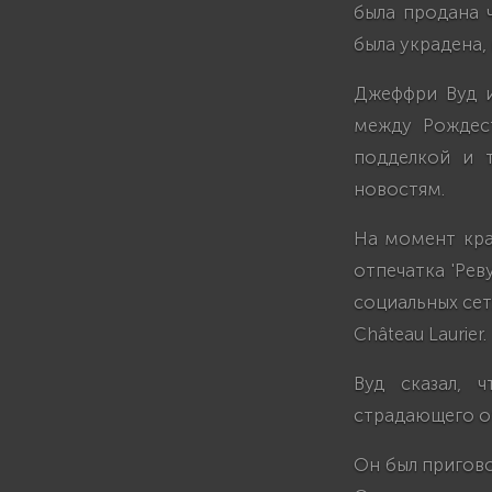
была продана 
была украдена, 
Джеффри Вуд и
между Рождест
подделкой и 
новостям.
На момент кра
отпечатка 'Рев
социальных сет
Château Laurier.
Вуд сказал, 
страдающего о
Он был пригово