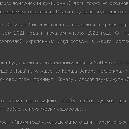
через лондонский аукционный дом, также не осознав
прежде чем оказаться в Италии, где власти успешно ее 
з Онтарио был арестован и признался в краже пор
вом 2021 года и началом января 2022 года. Он т
торговлей украденным имуществом в марте, согла
жи Вуд связался с аукционным домом Sotheby’s по 
ущего Льва' из имущества Карша. Вскоре после кражи
ях свои планы покинуть Канаду и сделал двухминутный
что украл фотографию, чтобы найти деньги для 
т проблем с психическим здоровьем.
рен к "двум годам меньше одного дня" тюремного за