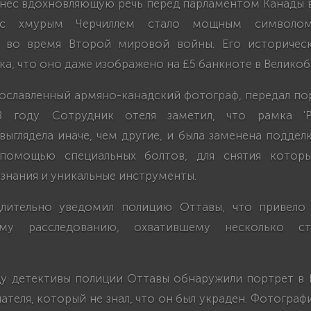
нес вдохновляющую речь перед парламентом Канады в
 с хмурым Черчиллем стало мощным символом
я во время Второй мировой войны. Его историческ
ка, что оно даже изображено на £5 банкноте в Велико
ославленный армяно-канадский фотограф, передал пор
98 году. Сотрудник отеля заметил, что рамка 'Р
 выглядела иначе, чем другие, и была заменена поддел
 помощью специальных болтов, для снятия которы
знания и уникальные инструменты.
длительно уведомил полицию Оттавы, что привело 
ому расследованию, охватившему несколько с
у детективы полиции Оттавы обнаружили портрет в Ге
ателя, который не знал, что он был украден. Фотографи