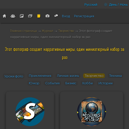
Русский
День / Ночь
Вход
Регистрация
Главная страница
→
Журнал
→
Творчество
→ Этот фотограф создает
нарративные миры, один миниатюрный набор за раз
Этот фотограф создает нарративные миры, один миниатюрный набор за
раз
Приключения
Личная жизнь
Творчество
Техника
Уроки фото
Юмор
События
Бизнес
Хобби
Истории