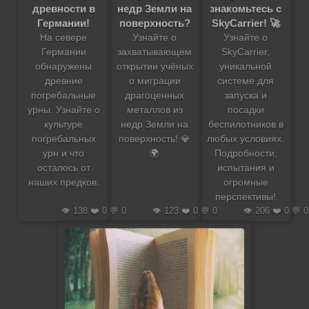
древности в
недр Земли на
знакомьтесь с
Германии!
поверхность?
SkyCarrier! 🚀
На севере
Узнайте о
Узнайте о
Германии
захватывающем
SkyCarrier,
обнаружены
открытии учёных
уникальной
древние
о миграции
системе для
погребальные
драгоценных
запуска и
урны. Узнайте о
металлов из
посадки
культуре
недр Земли на
беспилотников в
погребальных
поверхность! 💎
любых условиях.
урн и что
🌍
Подробности,
осталось от
испытания и
наших предков.
огромные
перспективы!
👁️ 138 ❤️ 0 💬 0
👁️ 123 ❤️ 0 💬 0
👁️ 206 ❤️ 0 💬 0