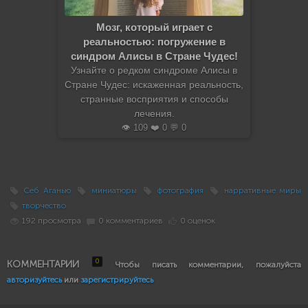
Мозг, который играет с
реальностью: погружение в
синдром Алисы в Стране Чудес!
Узнайте о редком синдроме Алисы в
Стране Чудес: искаженная реальность,
странные восприятия и способы
лечения.
👁️ 109 ❤️ 0 💬 0
Себ Аганью
миниатюры
фотография
нарративные миры
творчество
192 просмотра
0 комментариев
0 оценок
0
КОММЕНТАРИИ
Чтобы писать комментарии, пожалуйста
авторизуйтесь
или
зарегистрируйтесь