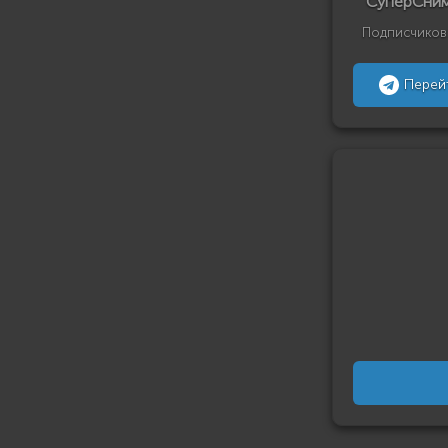
СуперСни
Подписчиков
Перей