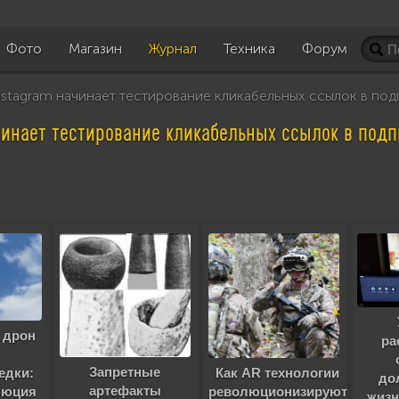
Фото
Магазин
Журнал
Техника
Форум
stagram начинает тестирование кликабельных ссылок в под
чинает тестирование кликабельных ссылок в подп
 дрон
ра
Запретные
едки:
Как AR технологии
до
артефакты
люция
революционизируют
жизн