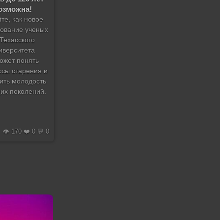
озможна!
те, как новое
ование ученых
 Техасского
иверситета
ожет понять
ссы старения и
ить молодость
их поколений.
👁️ 170 ❤️ 0 💬 0