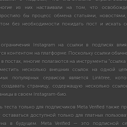
Многие из них настаивали на том, что освобожд
простило бы процесс обмена статьями, новостями
том без необходимости покидать пост и искать с
ограничения Instagram на ссылки в подписях вли
тся контентом на платформе. Поскольку ссылки обычн
в постах, многие полагаются на инструменты "ссылка 
зместить несколько внешних ссылок на одной целе
ых популярных сервисов является Linktree, кото
 создавать страницу, содержащую несколько ссыло
аницы в своем Instagram-био.
 теста только для подписчиков Meta Verified также пр
 оставаться доступной только для платных пользоват
ена в будущем. Meta Verified — это подписной се