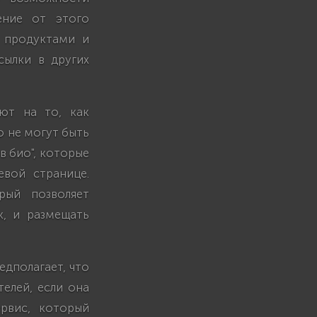
ение от этого
, продуктами и
сылки в других
яют на то, как
о не могут быть
в био", которые
вой странице.
рый позволяет
к, и размещать
едполагает, что
елей, если она
рвис, который