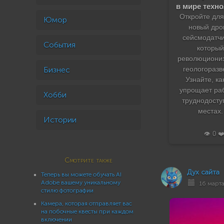
в мире техн
Откройте для
Юмор
новый дро
сейсмодатчи
События
которы
революциони
Бизнес
геологоразв
Узнайте, ка
упрощает раб
Хобби
труднодост
местах.
Истории
👁️ 0 ❤
Смотрите также
Дух сайта
Теперь вы можете обучать AI
Adobe вашему уникальному
16 марта
стилю фотографии
Камера, которая отправляет вас
на побочные квесты при каждом
включении