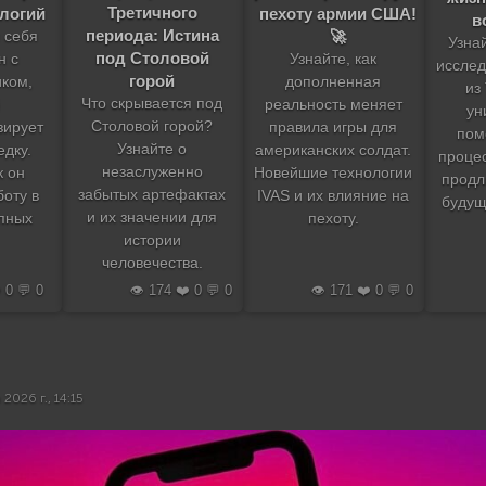
Третичного
ологий
пехоту армии США!
в
периода: Истина
🚀
 себя
Узнай
под Столовой
н с
Узнайте, как
исслед
горой
ком,
дополненная
из
Что скрывается под
й
реальность меняет
ун
Столовой горой?
зирует
правила игры для
пом
Узнайте о
едку.
американских солдат.
проце
незаслуженно
к он
Новейшие технологии
продл
забытых артефактах
оту в
IVAS и их влияние на
будущ
и их значении для
упных
пехоту.
истории
человечества.
️ 0 💬 0
👁️ 174 ❤️ 0 💬 0
👁️ 171 ❤️ 0 💬 0
 2026 г., 14:15