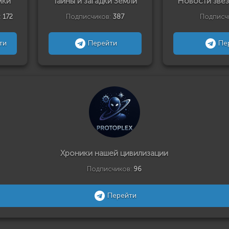
мки
Тайны и загадки Земли
Новости звез
:
172
Подписчиков:
387
Подписч
ти
Перейти
Пе
Хроники нашей цивилизации
Подписчиков:
96
Перейти