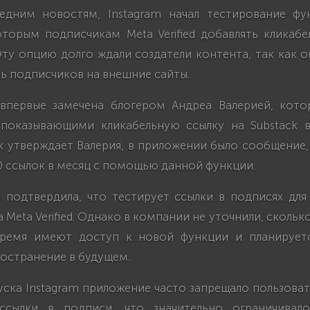
едним новостям, Instagram начал тестирование фу
оторым подписчикам Meta Verified добавлять кликабе
Эту опцию долго ждали создатели контента, так как 
ть подписчиков на внешние сайты.
впервые замечена блогером Андреа Валерией, кото
показывающими кликабельную ссылку на Substack 
к утверждает Валерия, в приложении было сообщение
0 ссылок в месяц с помощью данной функции.
 подтвердила, что тестирует ссылки в подписях для 
 Meta Verified. Однако в компании не уточнили, скольк
время имеют доступ к новой функции и планируетс
остранение в будущем.
ска Instagram приложение часто запрещало пользова
 ссылки в подписи, что значительно ограничивал