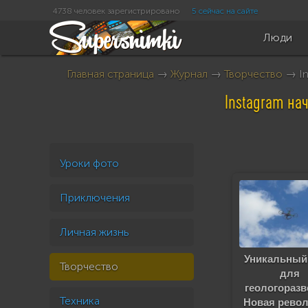
4738 человек зарегистрировано
5 сейчас на сайте
Люди
Главная страница
→
Журнал
→
Творчество
→ In
Instagram на
Уроки фото
Приключения
Личная жизнь
Уникальный
Творчество
для
геологоразв
Техника
Новая рево