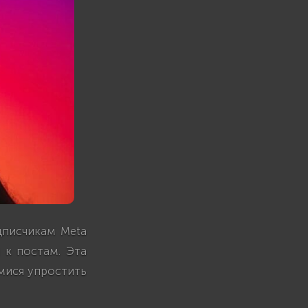
дписчикам Meta
и к постам. Эта
мися упростить