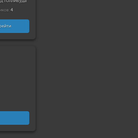
д Голливуда
иков:
4
рейти