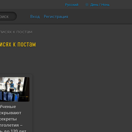
Русский
День / Ночь
Вход
Регистрация
писях к постам
исях к постам
Ученые
скрывают
секреты
лголетия –
ь до 120 лет