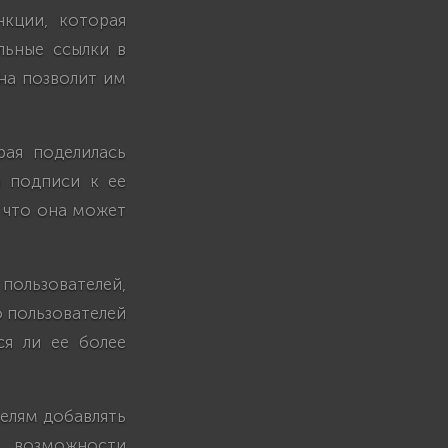
нкции, которая
льные ссылки в
она позволит им
рая поделилась
в подписи к ее
, что она может
пользователей,
о пользователей
я ли ее более
телям добавлять
о возможности