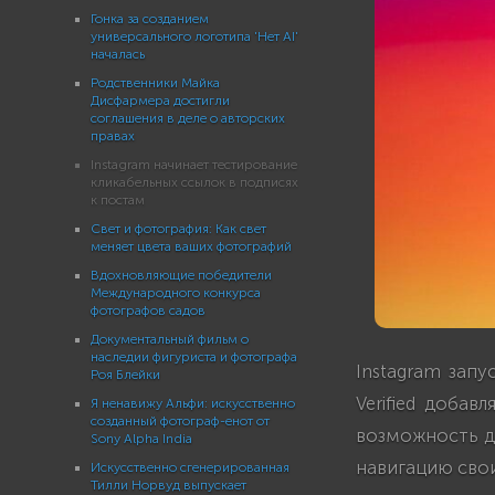
Гонка за созданием
универсального логотипа 'Нет AI'
началась
Родственники Майка
Дисфармера достигли
соглашения в деле о авторских
правах
Instagram начинает тестирование
кликабельных ссылок в подписях
к постам
Свет и фотография: Как свет
меняет цвета ваших фотографий
Вдохновляющие победители
Международного конкурса
фотографов садов
Документальный фильм о
наследии фигуриста и фотографа
Instagram зап
Роя Блейки
Verified добав
Я ненавижу Альфи: искусственно
созданный фотограф-енот от
возможность д
Sony Alpha India
навигацию сво
Искусственно сгенерированная
Тилли Норвуд выпускает