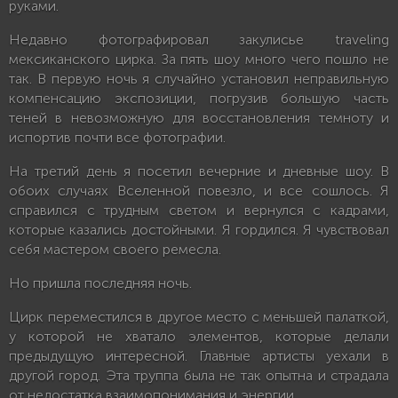
руками.
Недавно фотографировал закулисье traveling
мексиканского цирка. За пять шоу много чего пошло не
так. В первую ночь я случайно установил неправильную
компенсацию экспозиции, погрузив большую часть
теней в невозможную для восстановления темноту и
испортив почти все фотографии.
На третий день я посетил вечерние и дневные шоу. В
обоих случаях Вселенной повезло, и все сошлось. Я
справился с трудным светом и вернулся с кадрами,
которые казались достойными. Я гордился. Я чувствовал
себя мастером своего ремесла.
Но пришла последняя ночь.
Цирк переместился в другое место с меньшей палаткой,
у которой не хватало элементов, которые делали
предыдущую интересной. Главные артисты уехали в
другой город. Эта труппа была не так опытна и страдала
от недостатка взаимопонимания и энергии.