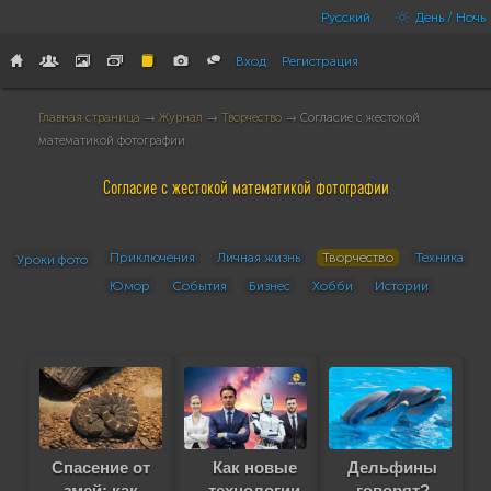
Русский
День / Ночь
Вход
Регистрация
Главная страница
→
Журнал
→
Творчество
→ Согласие с жестокой
математикой фотографии
Согласие с жестокой математикой фотографии
Приключения
Личная жизнь
Творчество
Техника
Уроки фото
Юмор
События
Бизнес
Хобби
Истории
Спасение от
Как новые
Дельфины
змей: как
технологии
говорят?