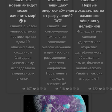
новый антидот
защищают
Первые
может
энергоснабжение
доказательства
изменить мир!
от разрушений?
языкового
🌍💉
🚀💡
общения у
дельфинов
Узнайте о новом
Узнайте, как
универсальном
современные
Исследователи
противоядении
технологии
сделали
ядам 19
защищают
удивительное
опасных змей,
энергоснабжение
открытие:
созданном
и противостоят
дельфины могут
благодаря
разрушениям в
общаться на
уникальному
условиях
языке, близком к
исследованию
конфликтов.
человеческому.
американских
Пора менять
Узнайте, как они
ученых!
подход к
это делают!
энергетике!
👁️ 107 ❤️ 0 💬 0
👁️ 218 ❤️ 0 💬 0
👁️ 122 ❤️ 0 💬 0