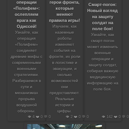
операции
герои фронта,
Смарт-погон:
«Полифем»:
которые
Новый взгляд
ослепляем
меняют
на защиту
врага как
правила игры!
солдат на
Одиссей!
Изучаем, как
поле боя!
Узнайте, как
наземные
Узнайте, как
операция
роботы
смарт-погон
«Полифем»
изменяют
может изменить
соединяет
события на
военные
древние мифы с
фронте, их роли
операции и
современными
в логистике и
защиту солдат,
военными
эвакуации, и
собирая важную
стратегиями.
сколько
медицинскую
Разбираемся в
возможностей
информацию на
сути и
они
поле боя.
механизмах
предоставляют.
прорыва
Реальные
воздушной
истории и
обороны.
цифры.
👁️ 4 ❤️ 0 💬 0
👁️ 2 ❤️ 0 💬 0
👁️ 142 ❤️ 0 💬 0