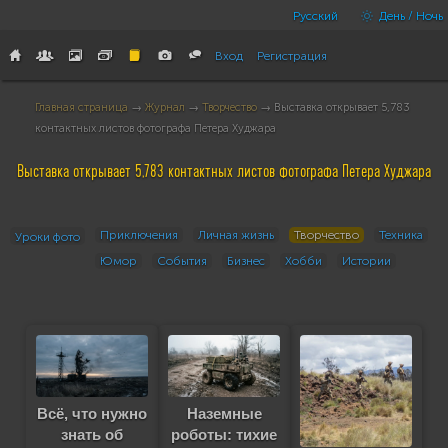
Русский
День / Ночь
Вход
Регистрация
Главная страница
→
Журнал
→
Творчество
→ Выставка открывает 5,783
контактных листов фотографа Петера Худжара
Выставка открывает 5,783 контактных листов фотографа Петера Худжара
Приключения
Личная жизнь
Творчество
Техника
Уроки фото
Юмор
События
Бизнес
Хобби
Истории
Всё, что нужно
Наземные
знать об
роботы: тихие