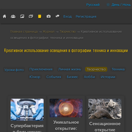
Русский
День / Ночь
Вход
Регистрация
Главная страница
→
Журнал
→
Творчество
→ Креативное использование
освещения в фотографии: техника и инновации
Креативное использование освещения в фотографии: техника и инновации
Приключения
Личная жизнь
Творчество
Техника
Уроки фото
Юмор
События
Бизнес
Хобби
Истории
Уникальное
Сенсационное
Супербактерия
открытие:
открытие
в больницах: