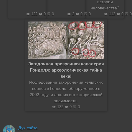
истории
человечества?
👁️ 122 ❤️ 0 💬 0
👁️ 2 ❤️ 0 💬 0
👁️ 112 ❤️ 0 💬 0
Загадочная призрачная кавалерия
Гондоля: археологическая тайна
века!
Исследование захоронения кельтских
воинов в Гондоле, обнаруженное в
2002 году, и анализ его исторической
значимости.
👁️ 132 ❤️ 0 💬 0
Дух сайта