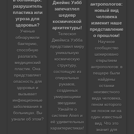
Джеймс Уэбб
антропологов:
разрушитель
запечатлел
новый вид
пластика или
шедевр
человека
угроза для
космической
изменит наше
здоровья?
архитектуры!
представление
Ученые
Телескоп
о прошлом!
обнаружили
Джеймса Уэбба
Научное
бактерию,
представил миру
сообщество
способную
уникальную
шокировано
разлагать
космическую
открытием
медицинский
структуру,
антропологов: в
пластик. Она
состоящую из
пещере были
представляет
спиральных
найдены
опасность для
рукавов,
останки
здоровья и
созданных
неизвестного
вызывает
умирающими
вида человека,
инфекционные
звездами.
геном которого
заболевания в
Узнайте о
не похож ни на
больницах. Вы
системе Апеп и
один известный
узнали об этом?
её удивительных
вид. Что это
характеристиках!
значит для