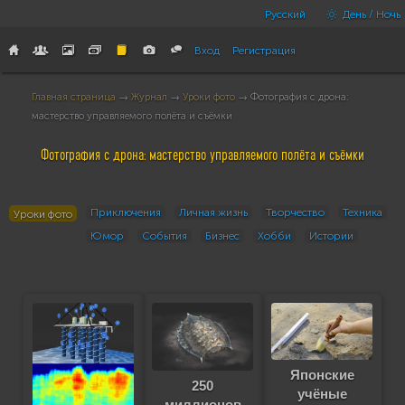
Русский
День / Ночь
Вход
Регистрация
Главная страница
→
Журнал
→
Уроки фото
→ Фотография с дрона:
мастерство управляемого полёта и съёмки
Фотография с дрона: мастерство управляемого полёта и съёмки
Приключения
Личная жизнь
Творчество
Техника
Уроки фото
Юмор
События
Бизнес
Хобби
Истории
Японские
250
учёные
миллионов