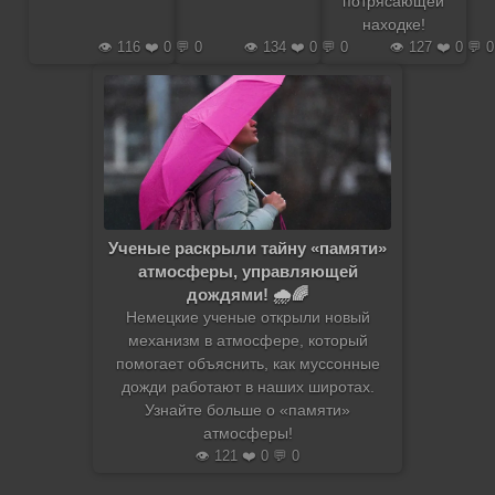
потрясающей
находке!
👁️ 116 ❤️ 0 💬 0
👁️ 134 ❤️ 0 💬 0
👁️ 127 ❤️ 0 💬 0
Ученые раскрыли тайну «памяти»
атмосферы, управляющей
дождями! 🌧️🌈
Немецкие ученые открыли новый
механизм в атмосфере, который
помогает объяснить, как муссонные
дожди работают в наших широтах.
Узнайте больше о «памяти»
атмосферы!
👁️ 121 ❤️ 0 💬 0