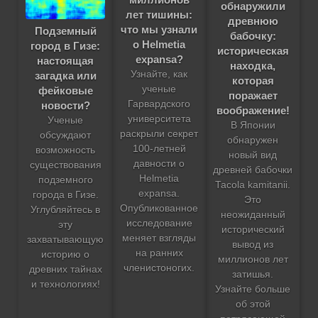
обнаружили
лет тишины:
древнюю
что мы узнали
Подземный
бабочку:
о Helmetia
город в Гизе:
историческая
expansa?
настоящая
находка,
Узнайте, как
загадка или
которая
ученые
фейковые
поражает
Гарвардского
новости?
воображение!
университета
Ученые
В Японии
раскрыли секрет
обсуждают
обнаружен
100-летней
возможность
новый вид
давности о
существования
древней бабочки
Helmetia
подземного
Tacola kamitanii.
expansa.
города в Гизе.
Это
Опубликованное
Углубляйтесь в
неожиданный
исследование
эту
исторический
меняет взгляды
захватывающую
вывод из
на ранних
историю о
миллионов лет
членистоногих.
древних тайнах
затишья.
и технологиях!
Узнайте больше
об этой