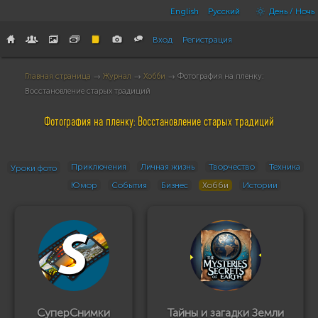
English
Русский
День / Ночь
Вход
Регистрация
Главная страница
→
Журнал
→
Хобби
→ Фотография на пленку:
Восстановление старых традиций
Фотография на пленку: Восстановление старых традиций
Приключения
Личная жизнь
Творчество
Техника
Уроки фото
Юмор
События
Бизнес
Хобби
Истории
СуперСнимки
Тайны и загадки Земли