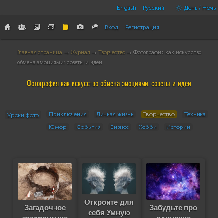
English
Русский
День / Ночь
Вход
Регистрация
Главная страница
→
Журнал
→
Творчество
→ Фотография как искусство
обмена эмоциями: советы и идеи
Фотография как искусство обмена эмоциями: советы и идеи
Приключения
Личная жизнь
Творчество
Техника
Уроки фото
Юмор
События
Бизнес
Хобби
Истории
Откройте для
Загадочное
Забудьте про
себя Умную
захоронение
одинокие