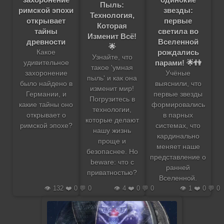
Пыль:
римской эпохи
звезды:
Технология,
открывает
первые
Которая
тайны
светила во
Изменит Всё!
древности
Вселенной
🌟
рождались
Какое
Узнайте, что
парами! 🌟👫
удивительное
такое 'умная
захоронение
Учёные
пыль' и как она
было найдено в
выяснили, что
изменит мир!
Германии, и
первые звезды
Погрузитесь в
какие тайны оно
формировались
технологии,
открывает о
в парных
которые делают
римской эпохе?
системах, что
нашу жизнь
кардинально
проще и
меняет наше
безопаснее. Но
представление о
beware: что с
ранней
приватностью?
Вселенной.
👁️ 132 ❤️ 0 💬 0
👁️ 4 ❤️ 0 💬 0
👁️ 1 ❤️ 0 💬 0