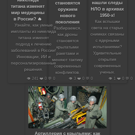
нашли следы
становятся
титана изменят
НЛО в архивах
оружием
мир медицины
1950-х!
нового
в России? 🔥
поколения
Как вспышки
Узнайте, как умные
света на старых
Разбираемся,
импланты из никелида
снимках связаны
как дроны
титана изменят
с ядерными
становятся
подход к лечению
испытаниями?
крылатыми
заболеваний в России!
Удивительные
ракетами и
Инновации, ИИ и
открытия
меняют тактику
персонализированные
современных
современных
решения.
ученых.
конфликтов.
👁️ 241 ❤️ 0 💬 0
👁️ 3 ❤️ 0 💬 0
👁️ 1 ❤️ 0 💬 0
Артиллерия с крыльями: как