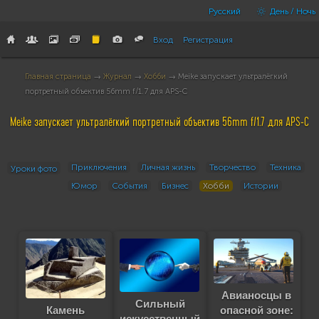
Русский
День / Ночь
Вход
Регистрация
Главная страница
→
Журнал
→
Хобби
→ Meike запускает ультралёгкий
портретный объектив 56mm f/1.7 для APS-C
Meike запускает ультралёгкий портретный объектив 56mm f/1.7 для APS-C
Приключения
Личная жизнь
Творчество
Техника
Уроки фото
Юмор
События
Бизнес
Хобби
Истории
Авианосцы в
Сильный
опасной зоне:
Камень
искусственный