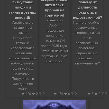
почему их
Интиуатана:
интеллект:
дальность
загадки и
прорыв на
оказалась
тайны древних
горизонте!
недостаточной?
инков 🌄
Ученый из
На что способны
Узнайте все о
Сербии
современные
загадочном
предсказал
авианосцы и как
камне
появление
новые
Интиуатана,
сильного ИИ
беспилотники
который
после 2035 года,
помогают
использовался
который изменит
справиться с
инками для
подходы к науке
вызовами
астрономических
и экологии.
современности?
наблюдений и
религиозных
ритуалов.
Погрузитесь в
мир древних
тайн!
👁️ 120 ❤️ 0 💬 0
👁️ 189 ❤️ 0 💬 0
👁️ 3 ❤️ 0 💬 0