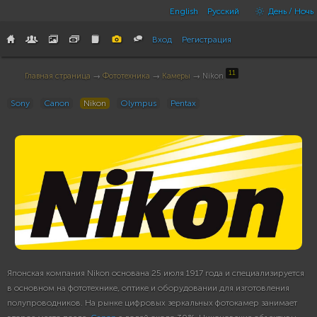
English
Русский
День / Ночь
Вход
Регистрация
11
Главная страница
→
Фототехника
→
Камеры
→ Nikon
Sony
Canon
Nikon
Olympus
Pentax
Японская компания Nikon основана 25 июля 1917 года и специализируется
в основном на фототехнике, оптике и оборудовании для изготовления
полупроводников. На рынке цифровых зеркальных фотокамер занимает