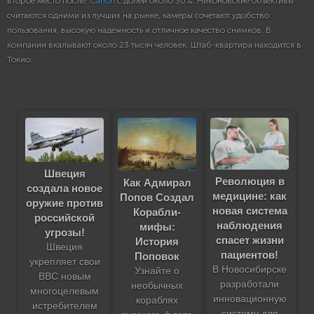
второе место после
Canon
с долей около 30%. Никоновские объективы
считаются одними из лучших на рынке, камеры сочетают удобство
пользования, высокую надежность и отличное качество снимков. В
компании вкалывают около 23 тысяч человек. Штаб-квартира находится в
Токио.
Швеция
Революция в
Как Адмирал
создала новое
медицине: как
Попов Создал
оружие против
новая система
Корабли-
российской
наблюдения
мифы:
угрозы!
спасет жизни
История
Швеция
пациентов!
Поповок
укрепляет свои
В Новосибирске
Узнайте о
ВВС новым
разработали
необычных
многоцелевым
инновационную
кораблях
истребителем
систему для