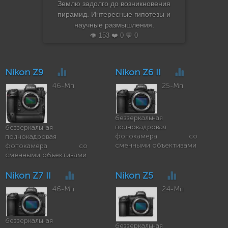
Землю задолго до возникновения
пирамид. Интересные гипотезы и
научные размышления.
👁️ 153 ❤️ 0 💬 0
Nikon Z9
Nikon Z6 II
46-Мп
25-Мп
беззеркальная
полнокадровая
беззеркальная
фотокамера со
полнокадровая
сменными объективами
фотокамера со
сменными объективами
Nikon Z7 II
Nikon Z5
46-Мп
24-Мп
беззеркальная
беззеркальная