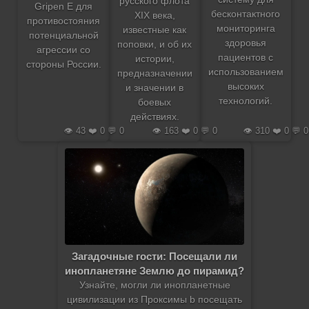
русского флота
Gripen E для
бесконтактного
XIX века,
противостояния
мониторинга
известные как
потенциальной
здоровья
поповки, и об их
агрессии со
пациентов с
истории,
стороны России.
использованием
предназначении
высоких
и значении в
технологий.
боевых
действиях.
👁️ 43 ❤️ 0 💬 0
👁️ 163 ❤️ 0 💬 0
👁️ 310 ❤️ 0 💬 0
Загадочные гости: Посещали ли
инопланетяне Землю до пирамид?
Узнайте, могли ли инопланетные
цивилизации из Проксимы b посещать