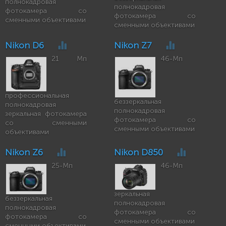
полнокадровая
полнокадровая
фотокамера со
фотокамера со
сменными объективами
сменными объективами
Nikon D6
Nikon Z7
21 Мп
46-Мп
профессиональная
беззеркальная
полнокадровая
полнокадровая
зеркальная фотокамера
фотокамера со
со сменными
сменными объективами
объективами
Nikon Z6
Nikon D850
25-Мп
46-Мп
зеркальная
беззеркальная
полнокадровая
полнокадровая
фотокамера со
фотокамера со
сменными объективами
сменными объективами