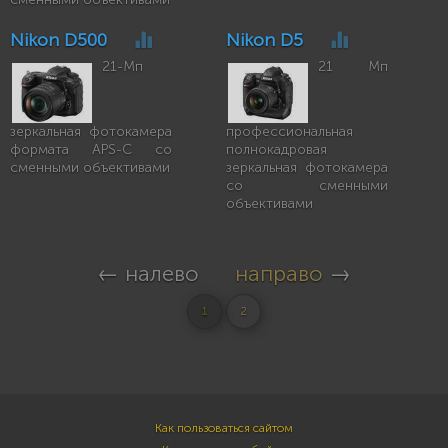
Nikon D500
Nikon D5
21-Мп
21 Мп
зеркальная фотокамера
профессиональная
формата APS-C со
полнокадровая
сменными объективами
зеркальная фотокамера
со сменными
объективами
← налево
направо
→
1
2
Как пользоваться сайтом