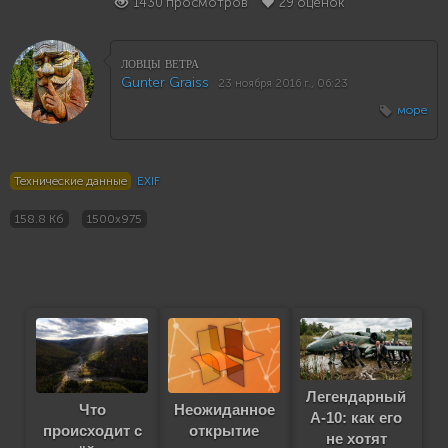
1430 просмотров
29 оценок
ловцы ветра
Gunter Graiss
23 ноября 2016 г., 06:23
море
Технические данные
EXIF
158.8 Кб
1500x975
Легендарный
Что
Неожиданное
A-10: как его
происходит с
открытие
не хотят