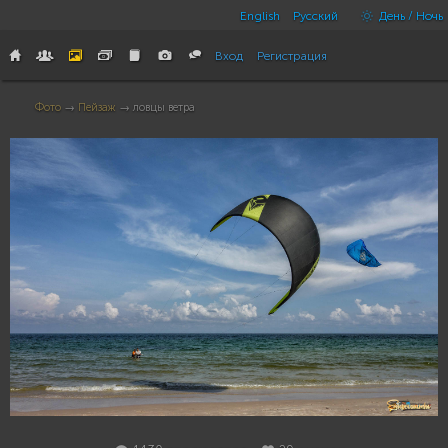
English
Русский
День / Ночь
Вход
Регистрация
Фото
→
Пейзаж
→ ловцы ветра
29