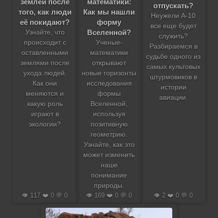
землёй после
математики:
отпускать?
того, как люди
Как мы нашли
Неужели A-10
её покидают?
форму
все еще будет
Вселенной?
Узнайте, что
служить?
происходит с
Ученые-
Разбираемся в
оставленными
математики
судьбе одного из
землями после
открывают
самых культовых
ухода людей.
новые горизонты
штурмовиков в
Как они
исследования
истории
меняются и
формы
авиации.
какую роль
Вселенной,
играют в
используя
экологии?
позитивную
геометрию.
Узнайте, как это
может изменить
наше
понимание
природы.
👁️ 117 ❤️ 0 💬 0
👁️ 169 ❤️ 0 💬 0
👁️ 2 ❤️ 0 💬 0