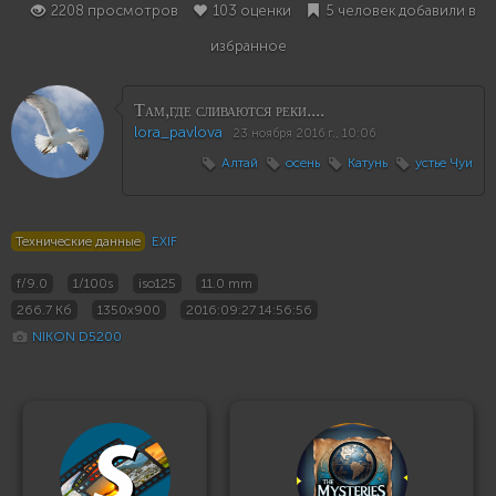
2208 просмотров
103 оценки
5 человек добавили в
избранное
Там,где сливаются реки....
lora_pavlova
23 ноября 2016 г., 10:06
Алтай
осень
Катунь
устье Чуи
Технические данные
EXIF
f/9.0
1/100s
iso125
11.0 mm
266.7 Кб
1350x900
2016:09:27 14:56:56
NIKON D5200