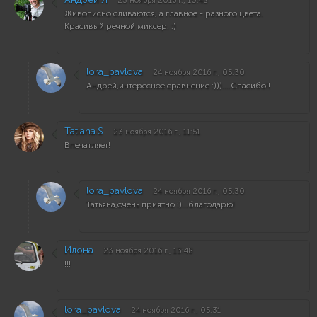
23 ноября 2016 г., 10:48
Живописно сливаются, а главное - разного цвета.
Красивый речной миксер. :)
lora_pavlova
24 ноября 2016 г., 05:30
Андрей,интересное сравнение :)))....Спасибо!!
Tatiana.S
23 ноября 2016 г., 11:51
Впечатляет!
lora_pavlova
24 ноября 2016 г., 05:30
Татьяна,очень приятно :)...благодарю!
Илона
23 ноября 2016 г., 13:48
!!!
lora_pavlova
24 ноября 2016 г., 05:31