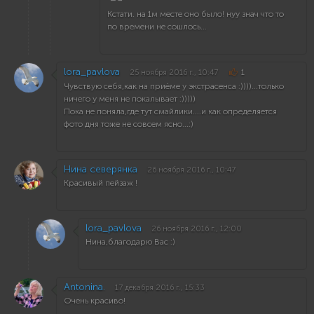
Кстати. на 1м месте оно было! нуу знач что то
по времени не сошлось...
lora_pavlova
25 ноября 2016 г., 10:47
1
Чувствую себя,как на приёме у экстрасенса :))))...только
ничего у меня не покалывает :)))))
Пока не поняла,где тут смайлики....и как определяется
фото дня тоже не совсем ясно...:)
Нина северянка
26 ноября 2016 г., 10:47
Красивый пейзаж !
lora_pavlova
26 ноября 2016 г., 12:00
Нина,благодарю Вас :)
Antonina.
17 декабря 2016 г., 15:33
Очень красиво!