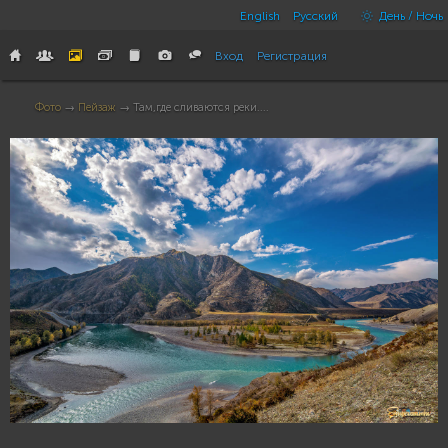
English
Русский
День / Ночь
Вход
Регистрация
Фото
→
Пейзаж
→ Там,где сливаются реки....
103