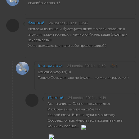
спасибо,Илона :) !
©лепой
24 ноября 2016 г., 10:43
Неплоха канешна и будет фото дня!!! Но если подойти к
этому пизажу творчески, немного Иначе, ваще будет дух
захватывать!!!
Хошь поведаю, как я это себе представляю? )
lora_pavlova
24 ноября 2016 г., 11:32
1
Конечно,хочу ! :)))))
Только Фото дня уже не будет.....но мне интересно :)
©лепой
24 ноября 2016 г., 14:19
Аха, значицца Слепой представляет
Изображение пизажа себе так:
Закрой глаза. Вытяни руки к монитору.
Сосредоточься. Чувствуешь покалывание в
кончиках пальце...