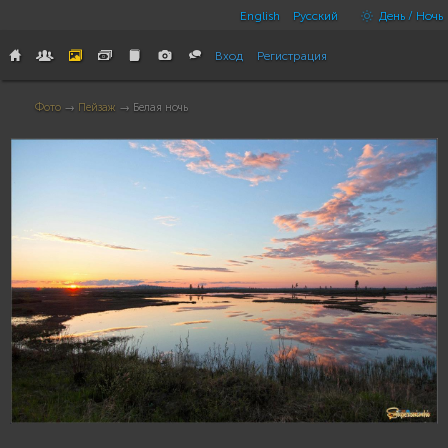
English
Русский
День / Ночь
Вход
Регистрация
Фото
→
Пейзаж
→ Белая ночь
23