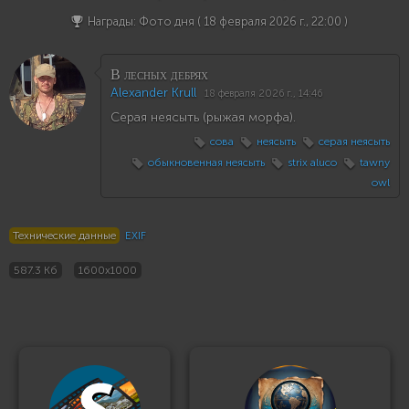
Награды: Фото дня (
18 февраля 2026 г., 22:00
)
В лесных дебрях
Alexander Krull
18 февраля 2026 г., 14:46
Серая неясыть (рыжая морфа).
сова
неясыть
серая неясыть
обыкновенная неясыть
strix aluco
tawny
owl
Технические данные
EXIF
587.3 Кб
1600x1000