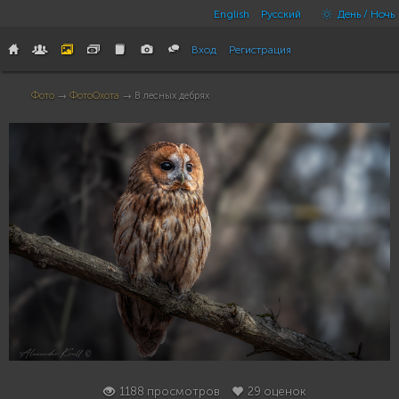
English
Русский
День / Ночь
Вход
Регистрация
Фото
→
ФотоОхота
→ В лесных дебрях
29
1188 просмотров
29 оценок