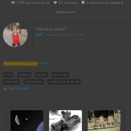
1728 просмотров
62 оценки
1 человек добавил в
избранное
"Осень в сказке"
МАГ
24 ноября 2016 г., 08:54
Технические данные
EXIF
f/3.2
1/640s
iso125
55.0 mm
216.4 Кб
1200x800
2016:11:13 15:12:39
NIKON D810