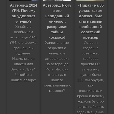
Астероид 2024
Астероид Рюгу
«Пират» на 35
YR4: Почему
и его
узлах: каким
он удивляет
невиданный
должен был
ученых?
минерал:
стать самый
раскрывая
необычный
Узнайте о
тайны
советский
необычном
космоса!
крейсер
астероиде 2024
YR4: его форма,
Удивительные
История
вращение и
открытия о
создания
будущее.
минерале
советского
Насколько он
джерфишерит
крейсера
опасен для
на астероиде
проекта 66:
Земли и Луны?
Рюгу. Что они
зачем ему
Читайте в
значат для
нужны были
нашем обзоре!
нашего
220-мм орудия,
представления о
как
космосе?
рассчитывали
броню и почему
корабль быстро
начал набирать
водоизмещение.