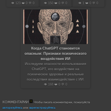
👁️ 123 ❤️ 0 💬 0
👁️ 150 ❤️ 0 💬 0
👁️ 1 ❤️ 0 💬 0
Когда ChatGPT становится
опасным: Признаки психического
воздействия ИИ
Исследуем опасности использования
ChatGPT, его воздействие на
психическое здоровье и реальные
последствия взаимодействия с ИИ.
👁️ 168 ❤️ 0 💬 0
1
КОММЕНТАРИИ
Чтобы писать комментарии, пожалуйста
авторизуйтесь
или
зарегистрируйтесь