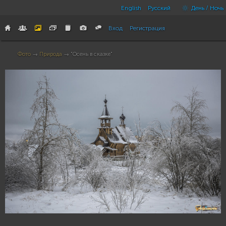
English
Русский
День / Ночь
Вход
Регистрация
Фото
→
Природа
→ "Осень в сказке"
62