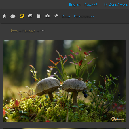
English
Русский
День / Ночь
Вход
Регистрация
Фото
→
Природа
→ ***
48