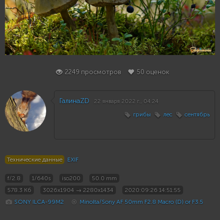
50
2249 просмотров
50 оценок
ГалинаZD
22 января 2022 г., 04:24
грибы
лес
сентябрь
Технические данные
EXIF
f/2.8
1/640s
iso200
50.0 mm
578.3 Кб
3026x1904 → 2280x1434
2020:09:26 14:51:55
SONY ILCA-99M2
Minolta/Sony AF 50mm F2.8 Macro (D) or F3.5