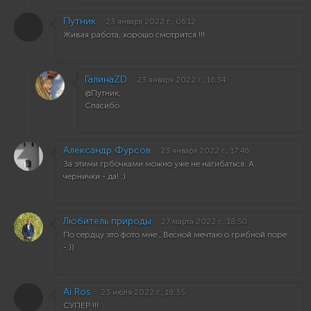
Путник
23 января 2022 г., 06:12
Живая работа, хорошо смотрится !!!
ГалинаZD
23 января 2022 г., 16:34
@Путник,
Спасибо
Александр Фурсов
23 января 2022 г., 17:46
За этими грбочками можно уже не нагибаться. А
чернички - да! :)
Любитель природы
27 марта 2022 г., 18:50
По сердцу это фото мне , Весной мечтаю о грибной поре
-:))
Ai Ros
23 июля 2022 г., 18:35
СУПЕР !!!