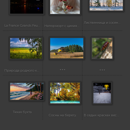
Лиственница и сосенки.
La France Grands Feux du Casino Lac Leamy
Натюрморт с циниями.
***
Природа родного края
***
Тихая бухта.
Сосны на берегу.
В седых красках весны