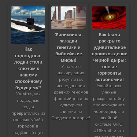
Финикийцы:
Как было
загадки
раскрыто
генетики и
удивительное
Как
библейские
происхождение
подводные
мифы!
черной дыры:
лодки стали
новые
Узнайте о
ключом к
горизонты
шокирующих
нашему
астрономии!
результатах
спокойному
исследования
Узнайте, как
будущему?
древних геномов
ученые
Узнайте, как
финикийцев и их
раскрыли тайну
подводные
культурном
происхождения
лодки
влиянии на
черной дыры в
превратились из
Средиземноморье!
двойной
грозных 'убийц
системе GRO
городов' в
J1655-40 и что
надёжный щит