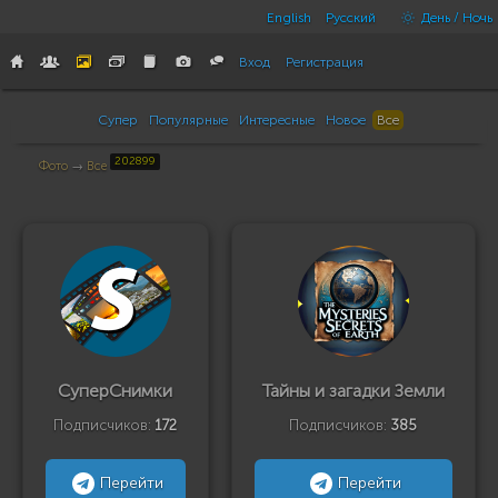
English
Русский
День / Ночь
Вход
Регистрация
Супер
Популярные
Интересные
Новое
Все
202899
Фото
→
Все
СуперСнимки
Тайны и загадки Земли
Подписчиков:
172
Подписчиков:
385
Перейти
Перейти