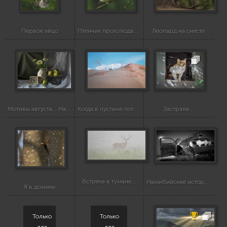
Первое яйцо
Птенчик проголодался!
Леопард на сиесте
Мотивы августа... Натюрморт с грушами.
Когда в пустыне погасли холодные звёзды
Застряла...
Встреча в тумане...
Намибийские истории...
Я в домике
Только
Только