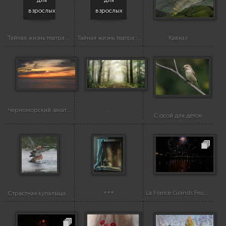
для
для
взрослых
взрослых
Тайная жизнь театра синьора Карабаса
Тайная жизнь театра синьора Карабаса
Кавказ
Черноморский закат...
...
С осой для деток
La France Grands Feux du Casino Lac Leamy
Страстная купальщица
***