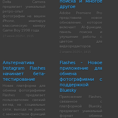
поиска и многое
Delta Camera
другое
предлагает уникальный
ретро-опыт
Adobe Premiere Pro
фотографии на вашем
представила новое
iPhone, имитируя
обновление, которое
классическую камеру
включает AI-функции,
Game Boy 1998 года.
панель поиска и
27 июня 2025 г., 15:15
улучшение работы с
цветом для
видеоредакторов.
2 апреля 2025 г., 14:15
Альтернатива
Flashes - Новое
Instagram Flashes
приложение для
начинает бета-
обмена
тестирование
фотографиями с
поддержкой
Новая платформа для
Bluesky
обмена фотографиями
Flashes предлагает
Приложение Flashes,
пользователям свежий
связанное с
взгляд на социальные
платформой Bluesky,
сети, выходя на рынок
предлагает уникальный
с множеством функций
формат обмена