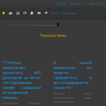
English
Русский
День / Ночь
Вход
Регистрация
Главная страница
→ Результаты поиска
Результаты поиска
TTArtisan
В новой
предлагает
видеоигре вы
заплатить 400
ловите,
долларов за бета-
сражаетесь и
тестирование
фотографируете
своей складной
существ
мгновенной
Игроки могут
камеры
исследовать мир,
запечатлевая
Компания TTArtisan