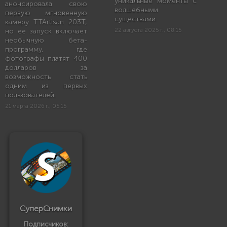
уникальные моменты с
анонсировала свою
волшебными
первую мгновенную
существами.
камеру TTArtisan 203T,
но ее запуск включает
22 августа 2025 г., 08:15
необычную бета-
программу, где
фотографы платят 400
долларов за
возможность стать
одним из первых
пользователей.
21 марта 2026 г., 05:15
СуперСнимки
Подписчиков: