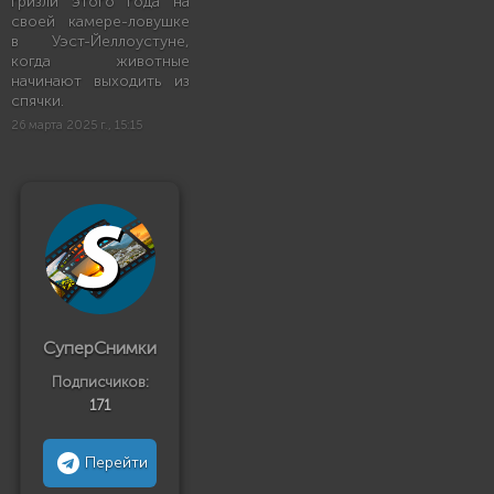
гризли этого года на
своей камере-ловушке
в Уэст-Йеллоустуне,
когда животные
начинают выходить из
спячки.
26 марта 2025 г., 15:15
СуперСнимки
Подписчиков:
171
Перейти