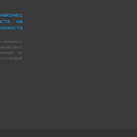
онец
иста на
локоста
твенного
ицировать
плений на
отографий