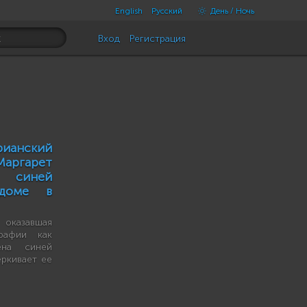
English
Русский
День / Ночь
Вход
Регистрация
ианский
ргарет
 синей
доме в
оказавшая
рафии как
ена синей
еркивает ее