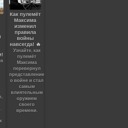
Как пулемёт
Максима
изменил
правила
м
войны
навсегда! 🔥
Узнайте, как
и!
пулемёт
я
Максима
перевернул
представление
о войне и стал
самым
влиятельным
,
оружием
своего
.
времени.
х