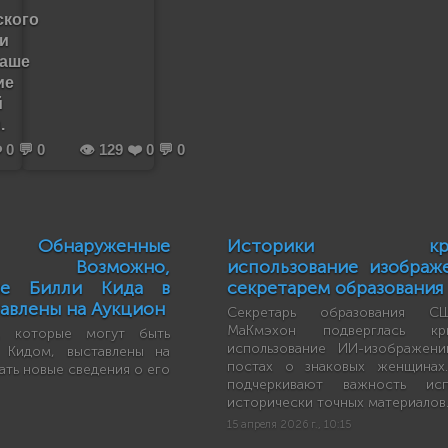
ского
 и
наше
ие
й
.
️ 0 💬 0
👁️ 129 ❤️ 0 💬 0
Обнаруженные
Историки крит
ии, Возможно,
использование изобра
ие Билли Кида в
секретарем образования
тавлены на Аукцион
Секретарь образования С
МаКмэхон подверглась кр
, которые могут быть
использование ИИ-изображен
 Кидом, выставлены на
постах о знаковых женщинах
дать новые сведения о его
подчеркивают важность испо
исторически точных материалов
15 апреля 2026 г., 10:15