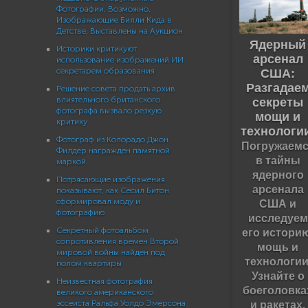
Фотографии, Возможно,
Изображающие Билли Кида в
Детстве, Выставлены на Аукцион
Ядерный
Историки критикуют
арсенал
использование изображений ИИ
секретарем образования
США:
Разгадае
Решение совета продать архив
влиятельного британского
секреты
фотографа вызвало резкую
мощи и
критику
технологи
Фотограф из Колорадо Джон
Погружаемс
Филдер награжден памятной
в тайны
маркой
ядерного
Потрясающие изображения
арсенала
показывают, как Сесил Битон
сформировал моду и
США и
фотографию
исследуем
Секретный фотоальбом
его историю
сопротивления времен Второй
мощь и
мировой войны найден под
технологии
полом квартиры
Узнайте о
Неизвестная фотография
боеголовка
великого американского
и ракетах.
эссеиста Ральфа Уолдо Эмерсона