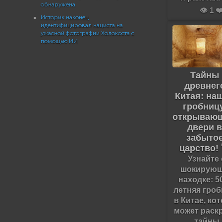
обнаружена
👁️ 1 ❤
Историк наконец
идентифицировал нациста на
ужасной фотографии Холокоста с
помощью ИИ
Тайны
древнег
Китая: на
гробницу
открываю
двери 
забыто
царство! 
Узнайте 
шокирую
находке: 5
летняя гро
в Китае, ко
может раск
тайны