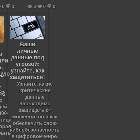
️ 0 💬 0
👁️ 3 ❤️ 0 💬 0
Ваши
личные
о
данные под
шли
угрозой:
,
узнайте, как
щую
защититься!
в
Узнайте, какие
е
критические
🚀
данные
о
необходимо
щей
защищать от
000-
мошенников и как
бница
обеспечить свою
торая
кибербезопасность
рыть
в цифровом мире.