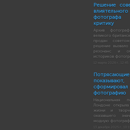
Решение сов
влиятельно
фотографа 
критику
Архив фотограф
великого британск
продан советом
решение вызвало
резонанс и об
историков фотогр
12 марта 2026 г., 12:45
Потрясающ
показывают,
сформир
фотографию
Национальная п
Лондоне открыла
жизни и творче
оказавшего зна
модную фотографи
13 декабря 2025 г., 10:1