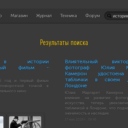
о
Магазин
Журнал
Техника
Форум
Результаты поиска
 в истории
Влиятельный виктор
льный фильм -
фотограф Юлия Ма
Камерон удостоена
таблички в своем 
26 год и первый фильм
Лондоне
поворотной точкой в
ального кино.
Юлия Маргарет Камерон, 
влияние на развитие фотог
искусства, теперь увековеч
табличкой в Лондоне, что подч
значимость и наследие.
17 мая 2026 г., 09:45