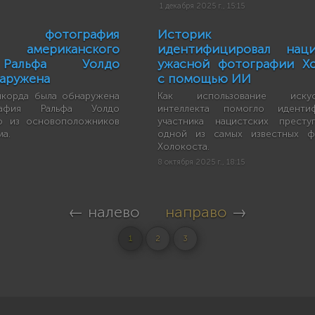
1 декабря 2025 г., 15:15
ая фотография
Историк нак
американского
идентифицировал нац
 Ральфа Уолдо
ужасной фотографии Хо
аружена
с помощью ИИ
нкорда была обнаружена
Как использование искусс
рафия Ральфа Уолдо
интеллекта помогло идентиф
о из основоположников
участника нацистских престу
ма.
одной из самых известных ф
Холокоста.
8 октября 2025 г., 18:15
← налево
направо
→
1
2
3