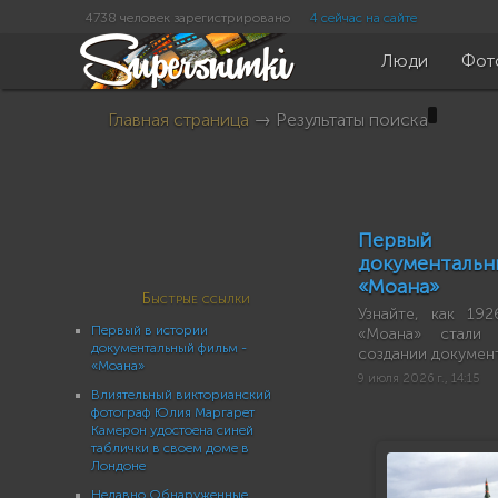
4738 человек зарегистрировано
4 сейчас на сайте
Люди
Фот
Главная страница
→ Результаты поиска
Первый
документа
«Моана»
Быстрые ссылки
Узнайте, как 19
Первый в истории
«Моана» стали 
документальный фильм -
создании документ
«Моана»
9 июля 2026 г., 14:15
Влиятельный викторианский
фотограф Юлия Маргарет
Камерон удостоена синей
таблички в своем доме в
Лондоне
Недавно Обнаруженные