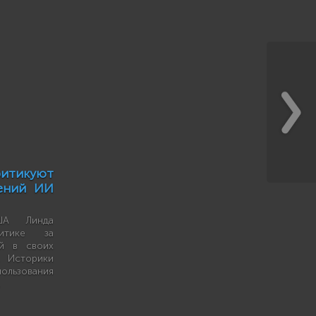
икуют
жений ИИ
ША Линда
итике за
ий в своих
. Историки
льзования
.