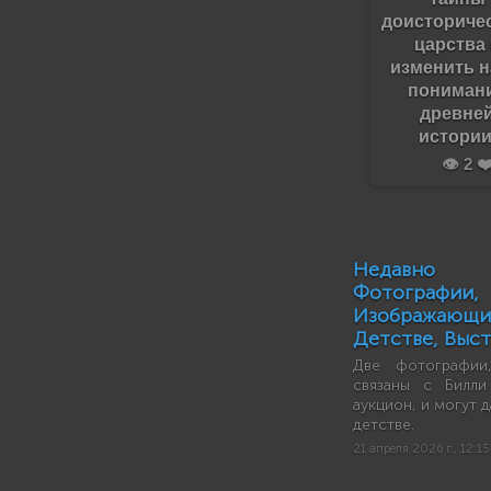
доисториче
царства
изменить 
пониман
древне
истории
👁️ 2 ❤
Недавно 
Фотограф
Изображающ
Детстве, Выс
Две фотографии
связаны с Билли
аукцион, и могут 
детстве.
21 апреля 2026 г., 12:15