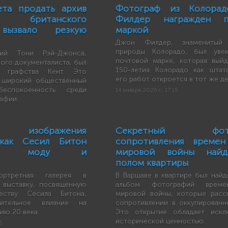
ета продать архив
Фотограф из Колора
го британского
Филдер награжден п
вызвало резкую
маркой
Джон Филдер, знаменитый
природы Колорадо, был увек
ий Тони Рэй-Джонса,
почтовой марке, которая выйд
ого документалиста, был
150-летия Колорадо как штата
 графства Кент. Это
его работ откроется в тот же де
 широкий общественный
еспокоенность среди
14 января 2026 г., 17:15
афии.
ие изображения
Секретный фото
 как Сесил Битон
сопротивления времен
овал моду и
мировой войны най
полом квартиры
ортретная галерея в
В Варшаве в квартире был найд
 выставку, посвященную
альбом фотографий време
ству Сесила Битона,
мировой войны, которые расс
чительное влияние на
сопротивлении в оккупированн
ю 20 века.
Это открытие обладает искл
исторической ценностью.
5