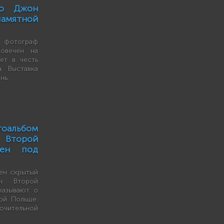
до Джон
амятной
 фотограф
овечен на
ет в честь
. Выставка
нь.
альбом
 Второй
ден под
ен скрытый
н Второй
казывают о
ой Польше.
ючительной