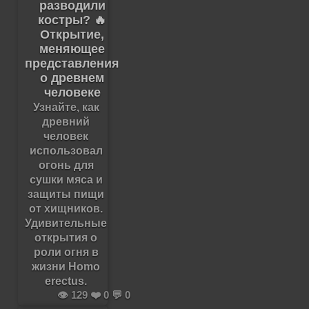
разводили
костры? 🔥
Открытие,
меняющее
представления
о древнем
человеке
Узнайте, как
древний
человек
использовал
огонь для
сушки мяса и
защиты пищи
от хищников.
Удивительные
открытия о
роли огня в
жизни Homo
erectus.
👁️ 129 ❤️ 0 💬 0