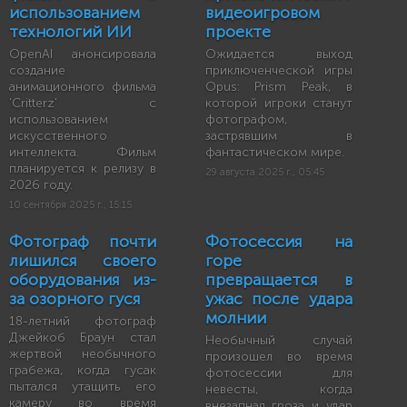
использованием
видеоигровом
технологий ИИ
проекте
OpenAI анонсировала
Ожидается выход
создание
приключенческой игры
анимационного фильма
Opus: Prism Peak, в
'Critterz' с
которой игроки станут
использованием
фотографом,
искусственного
застрявшим в
интеллекта. Фильм
фантастическом мире.
планируется к релизу в
29 августа 2025 г., 05:45
2026 году.
10 сентября 2025 г., 15:15
Фотограф почти
Фотосессия на
лишился своего
горе
оборудования из-
превращается в
за озорного гуся
ужас после удара
молнии
18-летний фотограф
Джейкоб Браун стал
Необычный случай
жертвой необычного
произошел во время
грабежа, когда гусак
фотосессии для
пытался утащить его
невесты, когда
камеру во время
внезапная гроза и удар