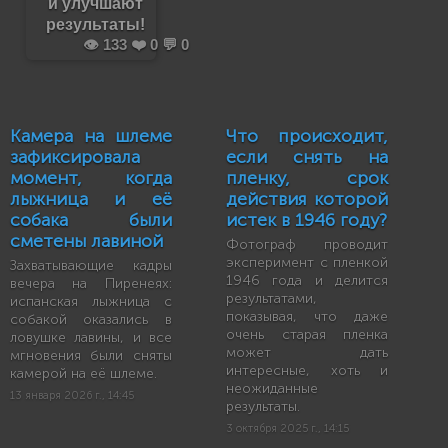
и улучшают
результаты!
👁️ 133 ❤️ 0 💬 0
Камера на шлеме
Что происходит,
зафиксировала
если снять на
момент, когда
пленку, срок
лыжница и её
действия которой
собака были
истек в 1946 году?
сметены лавиной
Фотограф проводит
эксперимент с пленкой
Захватывающие кадры
1946 года и делится
вечера на Пиренеях:
результатами,
испанская лыжница с
показывая, что даже
собакой оказались в
очень старая пленка
ловушке лавины, и все
может дать
мгновения были сняты
интересные, хоть и
камерой на её шлеме.
неожиданные
13 января 2026 г., 14:45
результаты.
3 октября 2025 г., 14:15