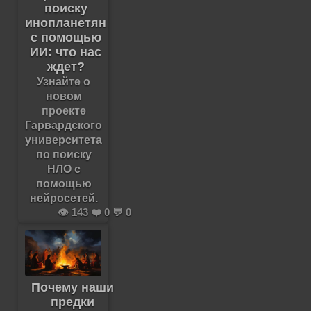
поиску
инопланетян
с помощью
ИИ: что нас
ждет?
Узнайте о
новом
проекте
Гарвардского
университета
по поиску
НЛО с
помощью
нейросетей.
👁️ 143 ❤️ 0 💬 0
Почему наши
предки