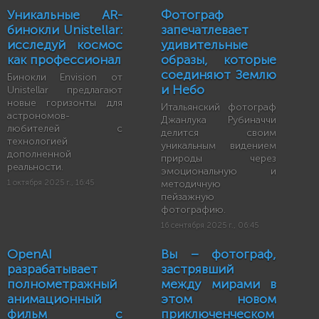
Уникальные AR-
Фотограф
бинокли Unistellar:
запечатлевает
исследуй космос
удивительные
как профессионал
образы, которые
соединяют Землю
Бинокли Envision от
и Небо
Unistellar предлагают
новые горизонты для
Итальянский фотограф
астрономов-
Джанлука Рубиначчи
любителей с
делится своим
технологией
уникальным видением
дополненной
природы через
реальности.
эмоциональную и
1 октября 2025 г., 16:45
методичную
пейзажную
фотографию.
16 сентября 2025 г., 06:45
OpenAI
Вы – фотограф,
разрабатывает
застрявший
полнометражный
между мирами в
анимационный
этом новом
фильм с
приключенческом