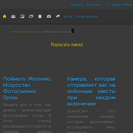
English
Русский
День / Ночь
Вход
Регистрация
Главная страница
→ Результаты поиска
Результаты поиска
Поймать Молнию:
Камера, которая
Искусство
отправляет вас на
Фотосъемки
побочные квесты
Грозы
при каждом
включении
Узнайте все о том, как
делать впечатляющие
QuestCam – это
фотографии грозы. В
необычная камера,
этой статье
которая вдохновляет
раскрываются советы и
исследовать мир,
техники захвата
предлагая