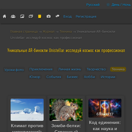
Русский
День / Ночь
Вход
Регистрация
Главная страница
→
Журнал
→
Техника
→ Уникальные AR-бинокли
Unistellar: исследуй космос как профессионал
Уникальные AR-бинокли Unistellar: исследуй космос как профессионал
Приключения
Личная жизнь
Творчество
Техника
Уроки фото
Юмор
События
Бизнес
Хобби
Истории
Код единения:
Зомби-белки:
Климат против
как наука и
Страшный
цивилизаций: