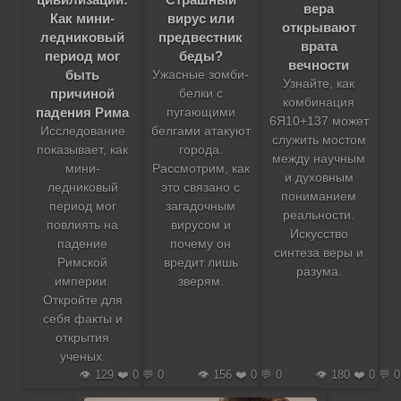
вера
вирус или
Как мини-
открывают
предвестник
ледниковый
врата
беды?
период мог
вечности
быть
Ужасные зомби-
Узнайте, как
причиной
белки с
комбинация
падения Рима
пугающими
6Я10+137 может
белгами атакуют
Исследование
служить мостом
города.
показывает, как
между научным
Рассмотрим, как
мини-
и духовным
это связано с
ледниковый
пониманием
загадочным
период мог
реальности.
вирусом и
повлиять на
Искусство
почему он
падение
синтеза веры и
вредит лишь
Римской
разума.
зверям.
империи.
Откройте для
себя факты и
открытия
ученых.
👁️ 129 ❤️ 0 💬 0
👁️ 156 ❤️ 0 💬 0
👁️ 180 ❤️ 0 💬 0