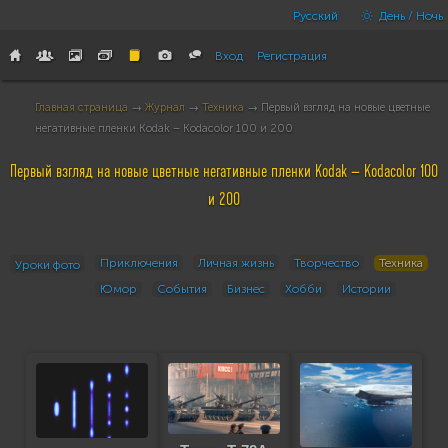
Русский
День / Ночь
Вход
Регистрация
Главная страница
→
Журнал
→
Техника
→ Первый взгляд на новые цветные
негативные пленки Kodak – Kodacolor 100 и 200
Первый взгляд на новые цветные негативные пленки Kodak – Kodacolor 100
и 200
Приключения
Личная жизнь
Творчество
Техника
Уроки фото
Юмор
События
Бизнес
Хобби
Истории