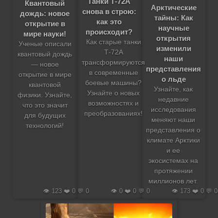
Танки Т-72А
Квантовый
Арктические
снова в строю:
дождь: новое
тайны: Как
как это
открытие в
научные
происходит?
мире науки!
открытия
Как старые танки
Ученые описали
изменили
Т-72А
квантовый дождь
наши
трансформируются
— новое
представления
в современные
открытие в мире
о льде
боевые машины?
квантовой
Узнайте, как
Узнайте о новых
физики. Узнайте,
недавние
возможностях и
что это значит
исследования
преобразованиях!
для будущих
меняют наши
технологий!
представления о
климате Арктики
и ее
экосистемах на
протяжении
миллионов лет.
👁️ 123 ❤️ 0 💬 0
👁️ 0 ❤️ 0 💬 0
👁️ 173 ❤️ 0 💬 0