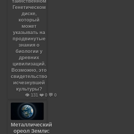
таинственном
Генетическом
диске,
который
может
указывать на
продвинутые
знания о
биологии у
древних
цивилизаций.
Возможно, это
свидетельство
исчезнувшей
культуры?
👁️ 131 ❤️ 0 💬 0
Металлический
ореол Земли: