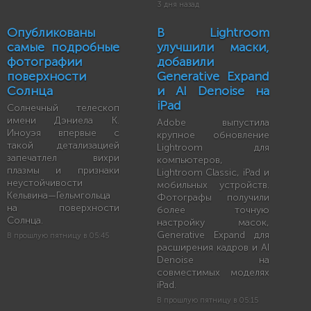
3 дня назад
Опубликованы
В Lightroom
самые подробные
улучшили маски,
фотографии
добавили
поверхности
Generative Expand
Солнца
и AI Denoise на
iPad
Солнечный телескоп
имени Дэниела К.
Adobe выпустила
Иноуэя впервые с
крупное обновление
такой детализацией
Lightroom для
запечатлел вихри
компьютеров,
плазмы и признаки
Lightroom Classic, iPad и
неустойчивости
мобильных устройств.
Кельвина—Гельмгольца
Фотографы получили
на поверхности
более точную
Солнца.
настройку масок,
Generative Expand для
В прошлую пятницу в 05:45
расширения кадров и AI
Denoise на
совместимых моделях
iPad.
В прошлую пятницу в 05:15