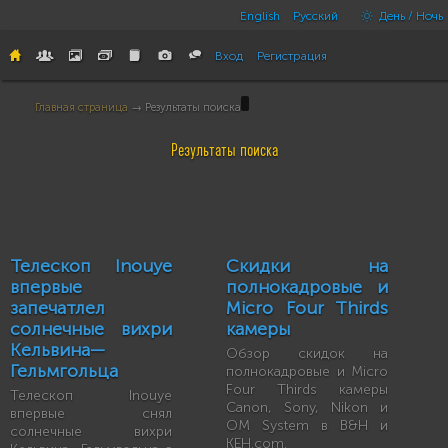
English
Русский
День / Ночь
Вход
Регистрация
Главная страница
→ Результаты поиска
Результаты поиска
Телескоп Inouye
Скидки на
впервые
полнокадровые и
запечатлел
Micro Four Thirds
солнечные вихри
камеры
Кельвина—
Обзор скидок на
Гельмгольца
полнокадровые и Micro
Four Thirds камеры
Телескоп Inouye
Canon, Sony, Nikon и
впервые снял
OM System в B&H и
солнечные вихри
KEH.com.