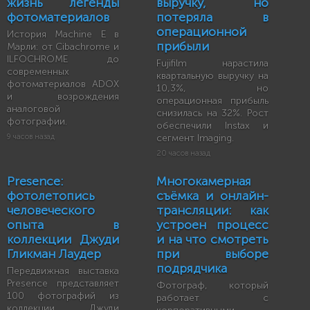
жизнь легенды
выручку, но
фотоматериалов
потеряла в
операционной
История Machine E в
прибыли
Марли: от Cibachrome и
ILFOCHROME до
Fujifilm нарастила
современных
квартальную выручку на
фотоматериалов ADOX
10,3%, но
и возрождения
операционная прибыль
аналоговой
снизилась на 32%. Рост
фотографии.
обеспечили Instax и
9 часов назад
сегмент Imaging.
20 часов назад
Presence:
Многокамерная
фотолетопись
съёмка и онлайн-
человеческого
трансляции: как
опыта в
устроен процесс
коллекции Джуди
и на что смотреть
Гликман Лаудер
при выборе
подрядчика
Передвижная выставка
Presence представляет
Фотограф, который
100 фотографий из
работает с
коллекции Джуди