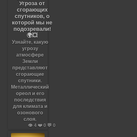
Угроза от
сгорающих
спутников, о
которой мы не
подозревали!
🌍💥
Узнайте, какую
угрозу
атмосфере
Земли
представляют
сгорающие
спутники.
Металлический
ореол и его
последствия
для климата и
озонового
слоя.
👁️ 4 ❤️ 0 💬 0