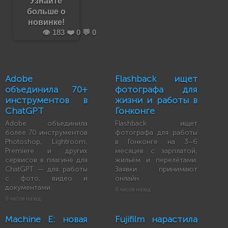
Узнайте
больше о
новинке!
👁️ 183 ❤️ 0 💬 0
Adobe
Flashback ищет
объединила 70+
фотографа для
инструментов в
жизни и работы в
ChatGPT
Гонконге
Adobe объединила
Flashback ищет
более 70 инструментов
фотографа для работы
Photoshop, Lightroom,
в Гонконге на 3–6
Premiere и других
месяцев с зарплатой,
сервисов в плагине для
жильём и перелётами.
ChatGPT — для работы
Заявки принимают
с фото, видео и
онлайн.
документами.
8 часов назад
8 часов назад
Machine E: новая
Fujifilm нарастила