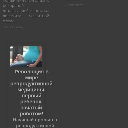
Кельвина—Гельмгольца с
рекордной
7 часов назад
детализацией и показал
динамику магнитной
плазмы.
7 часов назад
Революция в
мире
репродуктивной
медицины:
первый
ребенок,
зачатый
роботом!
Научный прорыв в
репродуктивной