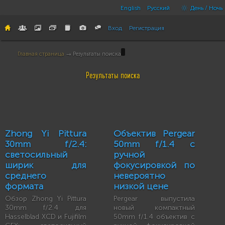
English
Русский
День / Ночь
Вход
Регистрация
Главная страница
→ Результаты поиска
Результаты поиска
Zhong Yi Pittura
Объектив Pergear
30mm f/2.4:
50mm f/1.4 с
светосильный
ручной
ширик для
фокусировкой по
среднего
невероятно
формата
низкой цене
Обзор Zhong Yi Pittura
Pergear выпустила
30mm f/2.4 для
новый компактный
Hasselblad XCD и Fujifilm
50mm f/1.4 объектив с