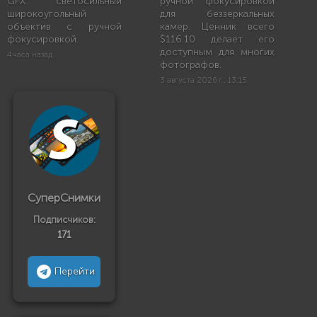
GFX: светосильный
ручной фокусировкой
широкоугольный
для беззеркальных
объектив с ручной
камер. Ценник всего
фокусировкой.
$116.10 делает его
доступным для многих
4 часа назад
фотографов.
3 августа 2026 г., 13:15
СуперСнимки
Подписчиков:
171
Перейти