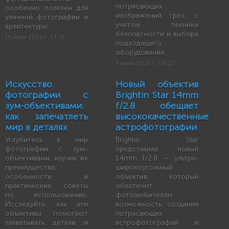
потрясающих
особенно полезен для
изображений гроз, с
уличной фотографии и
учетом техники
архитектуры.
безопасности и выбора
15 июля 2026 г., 13:15
подходящего
оборудования.
5 июля 2026 г., 06:02
Искусство
Новый объектив
фотографии с
Brightin Star 14mm
зум-объективами:
f/2.8 обещает
как запечатлеть
высококачественные
мир в деталях
астрофотографии
Углубитесь в мир
Brightin Star
фотографии с зум-
представила новый
объективами, изучив их
14mm f/2.8 — ультра-
преимущества,
широкоугольный
особенности и
объектив, который
практические советы
обеспечит
по использованию.
фотолюбителям
Исследуйте, как эти
возможность создания
объективы помогают
потрясающих
захватывать детали и
астрофотографий и