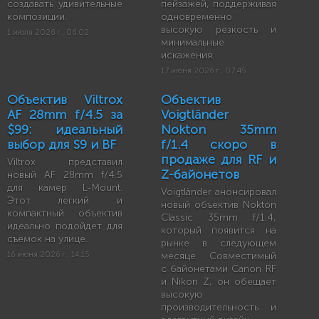
создавать удивительные
пейзажей, поддерживая
композиции.
одновременно
высокую резкость и
1 июля 2026 г., 06:02
минимальные
искажения.
17 июня 2026 г., 07:45
Объектив Viltrox
Объектив
AF 28mm f/4.5 за
Voigtländer
$99: идеальный
Nokton 35mm
выбор для S9 и BF
f/1.4 скоро в
продаже для RF и
Viltrox представил
Z-байонетов
новый AF 28mm f/4.5
для камер L-Mount.
Voigtländer анонсировал
Этот легкий и
новый объектив Nokton
компактный объектив
Classic 35mm f/1.4,
идеально подойдет для
который появится на
съемок на улице.
рынке в следующем
16 июня 2026 г., 14:15
месяце. Совместимый
с байонетами Canon RF
и Nikon Z, он обещает
высокую
производительность и