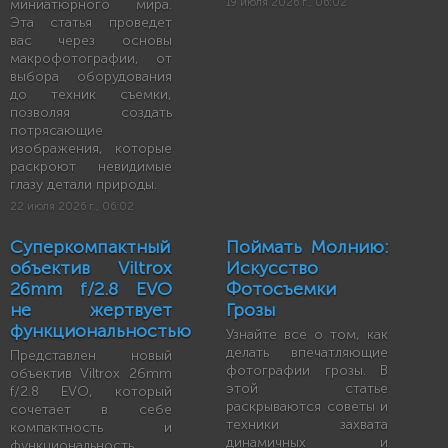
миниатюрного мира.
19 июля 2026 г., 06:02
Эта статья проведет
вас через основы
макрофотографии, от
выбора оборудования
до техник съемки,
позволяя создать
потрясающие
изображения, которые
раскроют невидимые
глазу детали природы.
22 июля 2026 г., 06:02
Суперкомпактный
Поймать Молнию:
объектив Viltrox
Искусство
26mm f/2.8 EVO
Фотосъемки
не жертвует
Грозы
функциональностью
Узнайте все о том, как
делать впечатляющие
Представлен новый
фотографии грозы. В
объектив Viltrox 26mm
этой статье
f/2.8 EVO, который
раскрываются советы и
сочетает в себе
техники захвата
компактность и
динамичных и
функциональность,