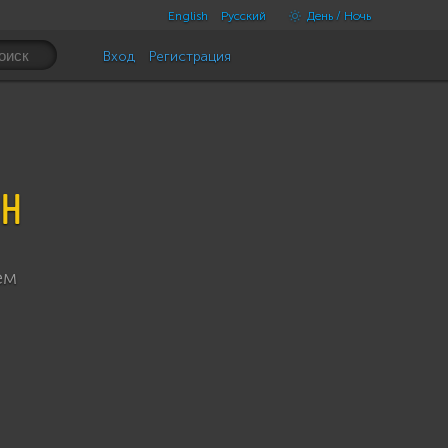
English
Русский
День / Ночь
Вход
Регистрация
ен
ем