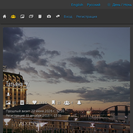
English
Русский
День / Ночь
Вход
Регистрация
Татьяна_К
81
0
2436
15
4
Прошлый визит:
22 июня 2026 г., 12:16
Регистрация:
11 декабря 2016 г., 13:01