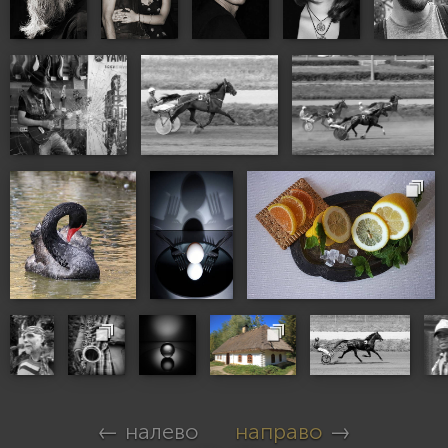
← налево
направо
→