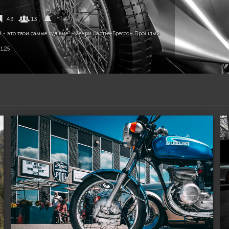
43
13
 - это твои самые худшие" - Хенри Картье-Брессон Прошлый
1:25