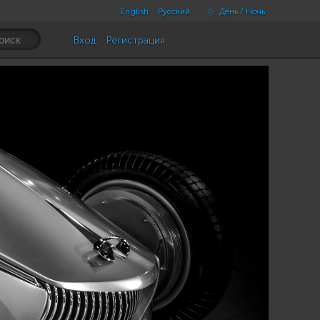
English
Русский
День / Ночь
Вход
Регистрация