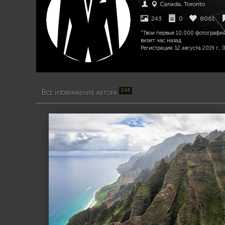
Canada, Toronto
243
0
8061
"Твои первые 10,000 фотографий
визит:
час назад
Регистрация:
12 августа 2019 г., 0
243
Все изображения автора