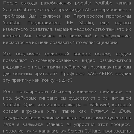
После выхода разоблачения popular YouTube канала
Screen Culture, который производил AI-сгенерированные
трейлеры, был исключен из Партнерской программы
YouTube. Представитель KH Studio, еще одного
известного создателя, выразил недовольство тем, что их
контент был помечен как вводящий в заблуждение,
несмотря на их цель создавать "что если" сценарии.
Это поднимает тревожный вопрос: почему студии
позволяют AI-сгенерированным видео размножаться
рядышком с подлинными трейлерами, размывая границы
для обычных зрителей? Профсоюз SAG-AFTRA осудил
эту практику как "гонку на дно".
Рост популярности AI-сгенерированных трейлеров не
нов, фейковые киноанонсы существуют с ранних дней
YouTube. Один из пионеров жанра — VJ4rawr2, который
создал вирусные хиты, такие как
Титаник 2: Джек
вернулся
и творческие мэшапы с легионами студентов в
Игре в кальмара
. Однако AI упростил этот процесс,
позволив таким каналам, как Screen Culture, производить