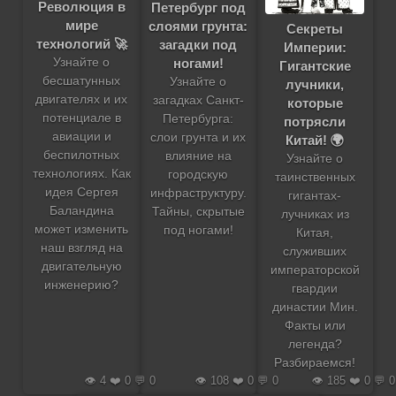
Революция в
Петербург под
мире
слоями грунта:
Секреты
технологий 🚀
загадки под
Империи:
ногами!
Узнайте о
Гигантские
бесшатунных
Узнайте о
лучники,
двигателях и их
загадках Санкт-
которые
потенциале в
Петербурга:
потрясли
авиации и
слои грунта и их
Китай! 🌍
беспилотных
влияние на
Узнайте о
технологиях. Как
городскую
таинственных
идея Сергея
инфраструктуру.
гигантах-
Баландина
Тайны, скрытые
лучниках из
может изменить
под ногами!
Китая,
наш взгляд на
служивших
двигательную
императорской
инженерию?
гвардии
династии Мин.
Факты или
легенда?
Разбираемся!
👁️ 4 ❤️ 0 💬 0
👁️ 108 ❤️ 0 💬 0
👁️ 185 ❤️ 0 💬 0