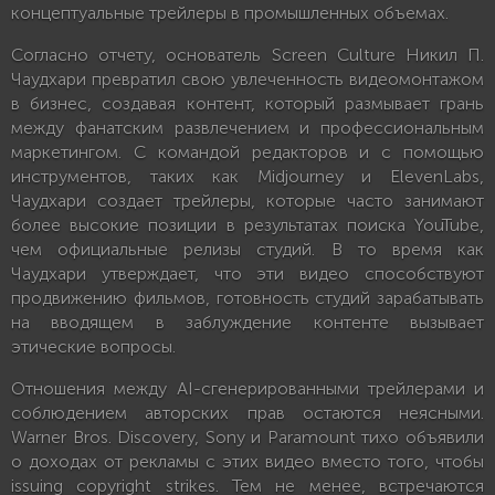
концептуальные трейлеры в промышленных объемах.
Согласно отчету, основатель Screen Culture Никил П.
Чаудхари превратил свою увлеченность видеомонтажом
в бизнес, создавая контент, который размывает грань
между фанатским развлечением и профессиональным
маркетингом. С командой редакторов и с помощью
инструментов, таких как Midjourney и ElevenLabs,
Чаудхари создает трейлеры, которые часто занимают
более высокие позиции в результатах поиска YouTube,
чем официальные релизы студий. В то время как
Чаудхари утверждает, что эти видео способствуют
продвижению фильмов, готовность студий зарабатывать
на вводящем в заблуждение контенте вызывает
этические вопросы.
Отношения между AI-сгенерированными трейлерами и
соблюдением авторских прав остаются неясными.
Warner Bros. Discovery, Sony и Paramount тихо объявили
о доходах от рекламы с этих видео вместо того, чтобы
issuing copyright strikes. Тем не менее, встречаются