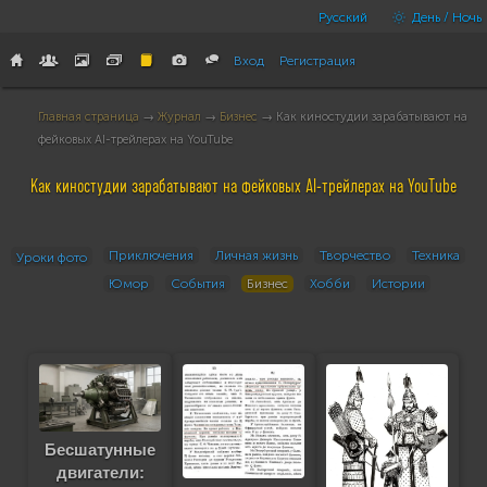
Русский
День / Ночь
Вход
Регистрация
Главная страница
→
Журнал
→
Бизнес
→ Как киностудии зарабатывают на
фейковых AI-трейлерах на YouTube
Как киностудии зарабатывают на фейковых AI-трейлерах на YouTube
Приключения
Личная жизнь
Творчество
Техника
Уроки фото
Юмор
События
Бизнес
Хобби
Истории
Бесшатунные
двигатели: