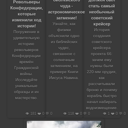
Револьверы
чуда -
стать самый
Конфедерации,
астрономическое
необычный
которые
затмение!
советский
изменили ход
крейсер
Узнайте, как
истории!
физики
История
Погружение в
объяснили одно
создания
удивительную
из библейских
советского
историю
чудес,
крейсера
револьверов
связанное с
проекта 66:
Конфедерации
солнечным
зачем ему
времён
затмением, на
нужны были
Гражданской
примере Книги
220-мм орудия,
войны.
Иисуса Навина.
как
Исследуйте
рассчитывали
уникальные
броню и почему
образцы и их
корабль быстро
мастерство.
начал набирать
водоизмещение.
👁️ 181 ❤️ 0 💬 0
👁️ 118 ❤️ 0 💬 0
👁️ 1 ❤️ 0 💬 0