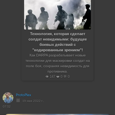
Технология, которая сделает
солдат невидимыми: будущее
боевых действий с
"кодированным зрением"!
Как DARPA разрабатывает новые
технологии для маскировки солдат на
поле боя, сохраняя невидимость для
противника.
👁️ 147 ❤️ 0 💬 0
ProtoPlex
19 мая 2022 г.,
07:32