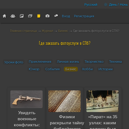
Русский
День / Ночь
Вход
Регистрация
Главная страница
→
Журнал
→
Бизнес
→ Где заказать фотоуслуги в СПб?
Где заказать фотоуслуги в СПб?
Приключения
Личная жизнь
Творчество
Техника
Уроки фото
Юмор
События
Бизнес
Хобби
Истории
Увидеть
Физики
«Пират» на 35
военные
раскрыли тайну
узлах: каким
конфликты:
библейского
должен был