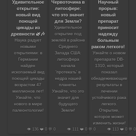
Удивительное
Червоточина в
Научный
открытие:
литосфере:
прорыв:
новый вид
что это значит
новый
поющей
для Земли?
препарат
цикады из
приносит
Удивительное
древности 🌿🎶
надежду
открытие под
больным
Наука радует
землёй в районе
раком легкого!
новыми
Среднего
открытиями: в
Запада США:
Узнайте о новом
Германии
литосфера
препарате DB-
найден
начала
1310, который
ископаемый вид
'протекать' в
показал
поющей цикады
недра нашей
обнадеживающие
возрастом 47
планеты.
результаты в
миллионов лет!
Узнайте, что это
лечении
Узнайте, что
значит для
устойчивого рака
нового в мире
будущего
легкого.
палеонтологии!
Земли!
Открытие,
которое может
изменить жизни!
👁️ 136 ❤️ 0 💬 0
👁️ 111 ❤️ 0 💬 0
👁️ 113 ❤️ 0 💬 0