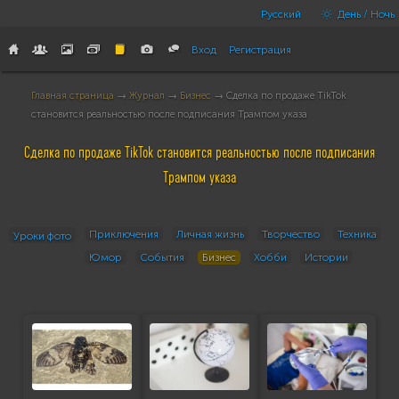
Русский
День / Ночь
Вход
Регистрация
Главная страница
→
Журнал
→
Бизнес
→ Сделка по продаже TikTok
становится реальностью после подписания Трампом указа
Сделка по продаже TikTok становится реальностью после подписания
Трампом указа
Приключения
Личная жизнь
Творчество
Техника
Уроки фото
Юмор
События
Бизнес
Хобби
Истории