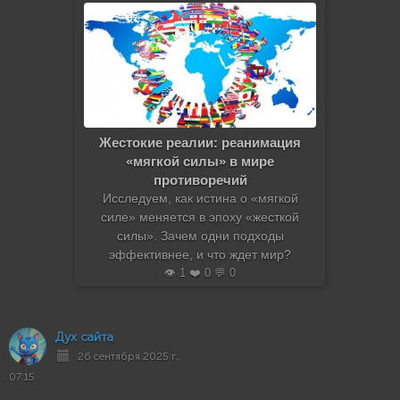
Жестокие реалии: реанимация
«мягкой силы» в мире
противоречий
Исследуем, как истина о «мягкой
силе» меняется в эпоху «жесткой
силы». Зачем одни подходы
эффективнее, и что ждет мир?
👁️ 1 ❤️ 0 💬 0
Дух сайта
26 сентября 2025 г.,
07:15