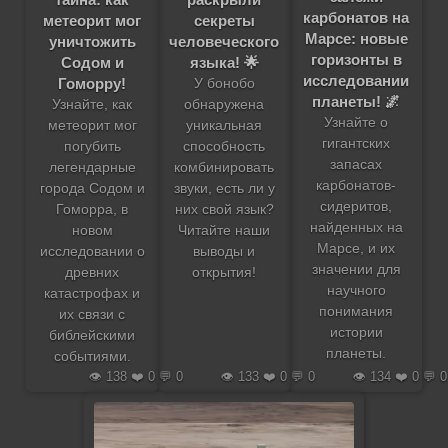
карбонатов на
метеорит мог
секреты
Марсе: новые
уничтожить
человеческого
горизонты в
Содом и
языка! 🌟
исследовании
Гоморру!
У бонобо
планеты! 🌌
Узнайте, как
обнаружена
Узнайте о
метеорит мог
уникальная
гигантских
погубить
способность
запасах
легендарные
комбинировать
карбонатов-
города Содом и
звуки, есть ли у
сидеритов,
Гоморра, в
них свой язык?
найденных на
новом
Читайте наши
Марсе, и их
исследовании о
выводы и
значении для
древних
открытия!
научного
катастрофах и
понимания
их связи с
истории
библейскими
планеты.
событиями.
👁️ 138 ❤️ 0 💬 0
👁️ 133 ❤️ 0 💬 0
👁️ 134 ❤️ 0 💬 0