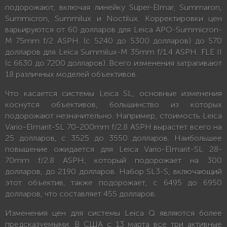
подорожают, включая линейку Super-Elmar, Summaron,
Summicron, Summilux и Noctilux. Корректировки цен
варьируются от 60 долларов для Leica APO-Summicron-
M 75mm f/2 ASPH. (с 5240 до 5300 долларов) до 570
долларов для Leica Summilux-M 35mm f/1.4 ASPH. FLE II
(с 6630 до 7200 долларов). Всего изменения затрагивают
18 различных моделей объективов.
Что касается системы Leica SL, основные изменения
коснутся объективов, большинство из которых
подорожают незначительно. Например, стоимость Leica
Vario-Elmarit-SL 70-200mm f/2.8 ASPH вырастет всего на
25 долларов, с 3525 до 3550 долларов. Наибольшее
повышение ожидается для Leica Vario-Elmarit-SL 28-
70mm f/2.8 ASPH, который подорожает на 300
долларов, до 2190 долларов. Набор SL3-S, включающий
этот объектив, также подорожает, с 6495 до 6950
долларов, что составляет 455 долларов.
Изменения цен для системы Leica Q являются более
предсказуемыми. В США с 13 марта все три активные