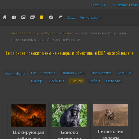
Русский
День / Ночь
Вход
Регистрация
Главная страница
→
Журнал
→
Бизнес
→ Leica снова повысит цены на
камеры и объективы в США на этой неделе
Leica снова повысит цены на камеры и объективы в США на этой неделе
Приключения
Личная жизнь
Творчество
Техника
Уроки фото
Юмор
События
Бизнес
Хобби
Истории
Гигантские
Шокирующая
Бонобо
залежи
тайна: как
раскрыли