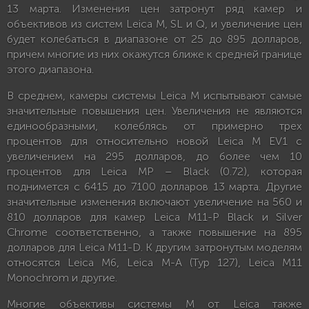
13 марта. Изменения цен затронут ряд камер и
объективов из систем Leica M, SL и Q, и увеличение цен
будет колебаться в диапазоне от 25 до 895 долларов,
причем многие из них окажутся ближе к средней границе
этого диапазона.
В среднем, камеры системы Leica M испытывают самые
значительные повышения цен. Увеличения не являются
единообразными, колеблясь от примерно трех
процентов для относительно новой Leica M EV1 с
увеличением на 295 долларов, до более чем 10
процентов для Leica MP – Black (0.72), которая
поднимется с 6415 до 7100 долларов 13 марта. Другие
значительные изменения включают увеличение на 560 и
810 долларов для камер Leica M11-P Black и Silver
Chrome соответственно, а также повышение на 895
долларов для Leica M11-D. К другим затронутым моделям
относятся Leica M6, Leica M-A (Typ 127), Leica M11
Monochrom и другие.
Многие объективы системы M от Leica также