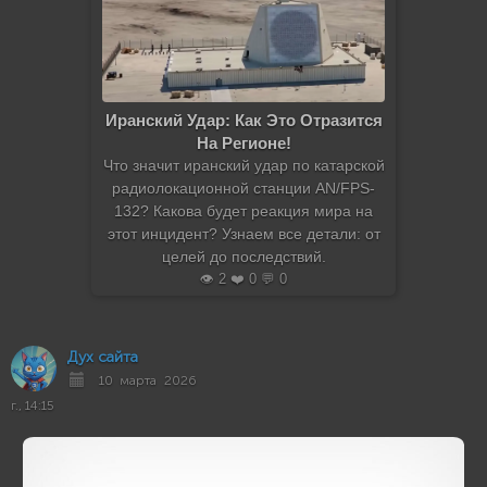
Иранский Удар: Как Это Отразится
На Регионе!
Что значит иранский удар по катарской
радиолокационной станции AN/FPS-
132? Какова будет реакция мира на
этот инцидент? Узнаем все детали: от
целей до последствий.
👁️ 2 ❤️ 0 💬 0
Дух сайта
10 марта 2026
г., 14:15