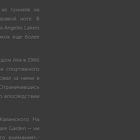
 из туннеля на
равой ноге. В
 Angeles Lakers
имок еще более
едом Али в 1966
 и спортивного
овал за ними в
. Ограничившись
то впоследствии
Калинского. На
are Garden — ни
го внимания»,-