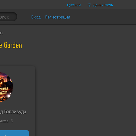
Русский
День / Ночь
Вход
Регистрация
en
e Garden
д Голливуда
иков:
4