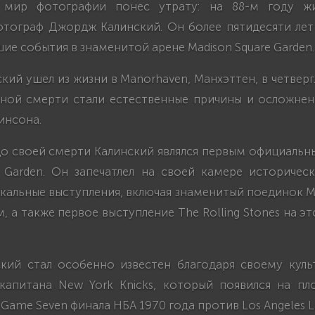
 мир фотографии понес утрату: на 88-м году жи
отограф Джордж Калинский. Он более пятидесяти лет
ие события в знаменитой арене Madison Square Garden.
ий ушел из жизни в Manorhaven, Манхэттен, в четверг
иной смерти стали естественные причины и осложнени
инсона.
 до своей смерти Калинский являлся первым официаль
e Garden. Он запечатлел на своей камере историчес
кальные выступления, включая знаменитый поединок 
 а также первое выступление The Rolling Stones на эт
кий стал особенно известен благодаря своему кул
 капитана New York Knicks, который появился на пл
 Game Seven финала НБА 1970 года против Los Angeles L