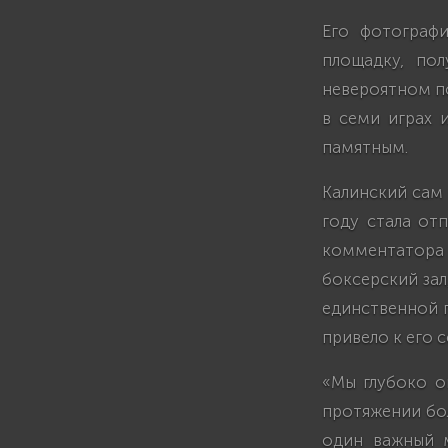
Его фотографи
площадку, по
невероятном по
в семи играх 
памятным.
Калинский сам 
году стала от
комментатора 
боксерский зал
единственной 
привело к его с
«Мы глубоко о
протяжении бол
один важный м