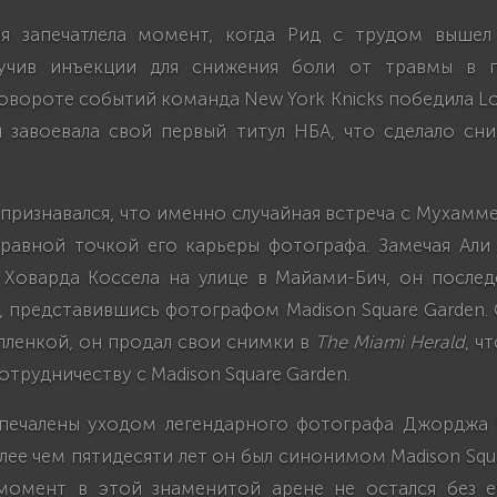
я запечатлела момент, когда Рид с трудом вышел
лучив инъекции для снижения боли от травмы в п
вороте событий команда New York Knicks победила Los
и завоевала свой первый титул НБА, что сделало сн
признавался, что именно случайная встреча с Мухамм
правной точкой его карьеры фотографа. Замечая Али
Ховарда Коссела на улице в Майами-Бич, он послед
, представившись фотографом Madison Square Garden
пленкой, он продал свои снимки в
The Miami Herald
, ч
отрудничеству с Madison Square Garden.
печалены уходом легендарного фотографа Джорджа 
ее чем пятидесяти лет он был синонимом Madison Squ
омент в этой знаменитой арене не остался без е