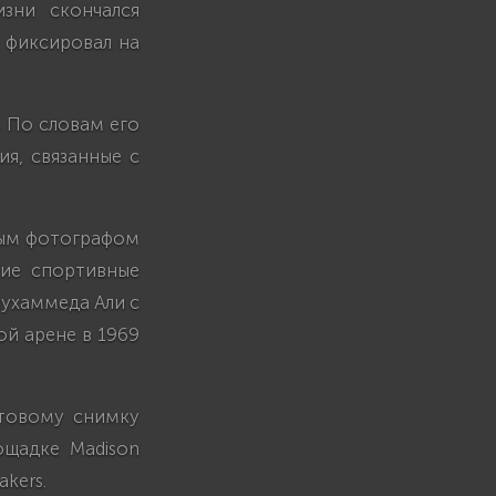
зни скончался
 фиксировал на
. По словам его
я, связанные с
ным фотографом
кие спортивные
Мухаммеда Али с
ой арене в 1969
ьтовому снимку
ощадке Madison
akers.