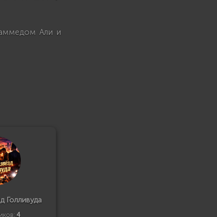
хаммедом Али и
д Голливуда
иков:
4