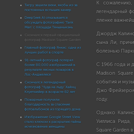
К сожалению,
Тигру зашили веки, якобы из-за
постоянных вспышек камер
легендарный ф
DeepSeek AI отказывается
пленке важнейш
обсуждать фотографию 'Tank
Man' с площади Тяньаньмэнь
Джордж Калинск
Скончался первый официальный
фотограф Madison Square Garden
сына Ли, прич
Главный фотограф Янкис: одна из
болезнью Парк
лучших работ в спорте
91-летний фотограф потерял
С 1966 года и
более 80,000 изображений в
результате лесных пожаров в
Madison Squar
Лос-Анджелесе
события и музы
Скончался легендарный
фотограф 'Чуда на льду' Хайнц
Джо Фрейзером,
Клуетмейер в возрасте 82 лет
году.
Пожарные получили
благодарность за спасение
фотоальбомов из горящего дома
Однако Калинс
Изображение Google Street View
Уиллиса Рида,
стало ключом к раскрытию тайны
исчезновения женщины
Square Garden в