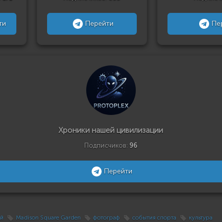
ти
Перейти
Пе
Хроники нашей цивилизации
Подписчиков:
96
Перейти
ий
Madison Square Garden
фотограф
события спорта
культура