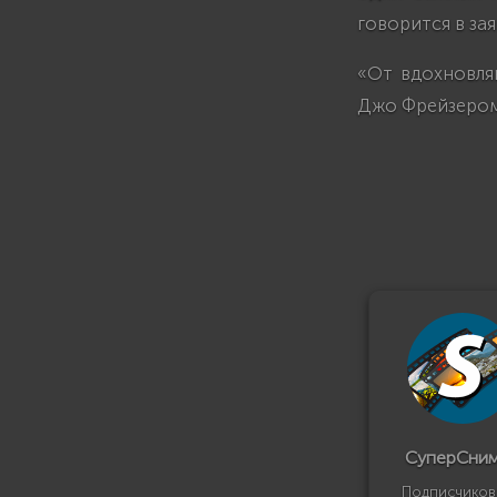
говорится в зая
«От вдохновля
Джо Фрейзером,
СуперСни
Подписчиков