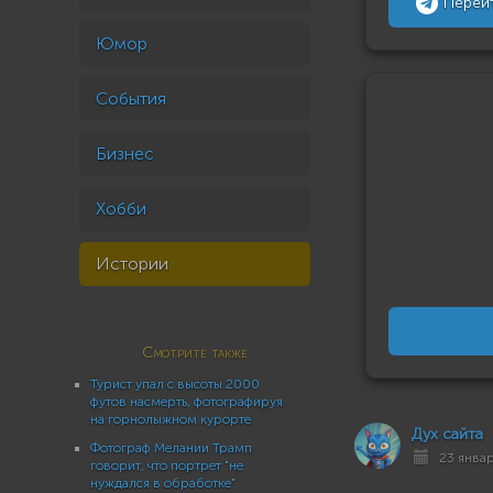
Перей
Юмор
События
Бизнес
Хобби
Истории
Смотрите также
Турист упал с высоты 2000
футов насмерть, фотографируя
на горнолыжном курорте
Дух сайта
Фотограф Мелании Трамп
23 январ
говорит, что портрет "не
нуждался в обработке"