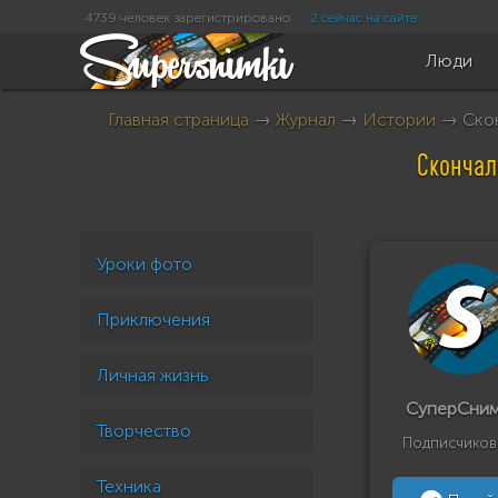
4739 человек зарегистрировано
2 сейчас на сайте
Люди
Главная страница
→
Журнал
→
Истории
→ Скон
Скончал
Уроки фото
Приключения
Личная жизнь
СуперСни
Творчество
Подписчиков
Техника