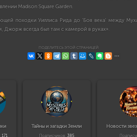
влении Madison Square Garden.
ющей походки Уиллиса Рида до 'Боя века' между Му
 Джорж всегда был там с камерой в руках».
ПОДЕЛИТЕСЬ ЭТОЙ СТРАНИЦЕЙ
мки
Тайны и загадки Земли
Новости звез
:
171
Подписчиков:
385
Подписч