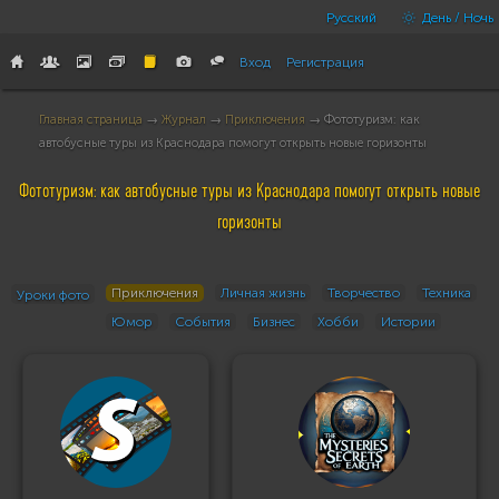
Русский
День / Ночь
Вход
Регистрация
Главная страница
→
Журнал
→
Приключения
→ Фототуризм: как
автобусные туры из Краснодара помогут открыть новые горизонты
Фототуризм: как автобусные туры из Краснодара помогут открыть новые
горизонты
Приключения
Личная жизнь
Творчество
Техника
Уроки фото
Юмор
События
Бизнес
Хобби
Истории