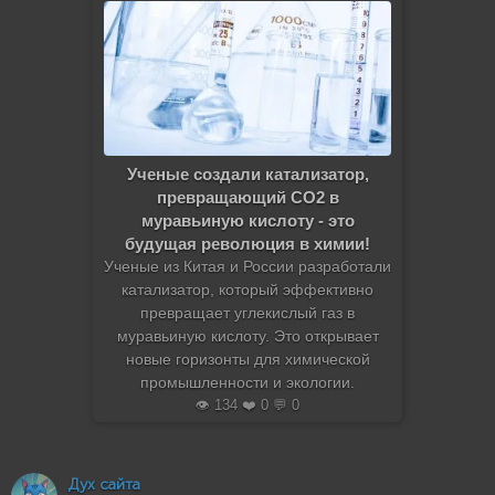
Ученые создали катализатор,
превращающий CO2 в
муравьиную кислоту - это
будущая революция в химии!
Ученые из Китая и России разработали
катализатор, который эффективно
превращает углекислый газ в
муравьиную кислоту. Это открывает
новые горизонты для химической
промышленности и экологии.
👁️ 134 ❤️ 0 💬 0
Дух сайта