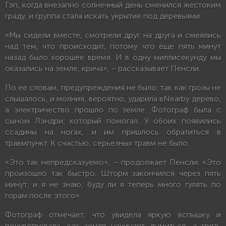
Гэп, когда внезапно солнечный день сменился жестоким
граду, и группа стала искать укрытие под деревьями.
«Мы сидели вместе, смотрели друг на друга и смеялись
над тем, что происходит, потому что еще пять минут
назад было хорошее время. И в одну миллисекунду мы
оказались на земле, крича», – рассказывает Пенсли.
По ее словам, предупреждения не было, так как грозы не
слышалось, и молния, вероятно, ударила вNearby дерево,
а электричество прошло по земле. Фотограф была с
сыном Лэндри, который помогал. У обоих появились
ссадины на ногах, и им пришлось обратиться в
травмпункт. К счастью, серьезных травм не было.
«Это так непредсказуемо», – продолжает Пенсли. «Это
произошло так быстро. Шторм закончился через пять
минут, и я не знаю, буду ли я теперь много гулять по
горам после этого».
Фотограф отмечает, что увидела яркую вспышку и
почувствовала, как земля начинает дымиться, а грязь