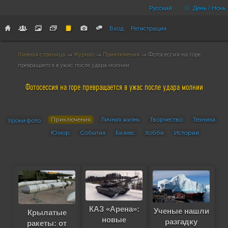
Русский
День / Ночь
Вход
Регистрация
Главная страница
→
Журнал
→
Приключения
→ Фотосессия на горе
превращается в ужас после удара молнии
Фотосессия на горе превращается в ужас после удара молнии
Приключения
Личная жизнь
Творчество
Техника
Уроки фото
Юмор
События
Бизнес
Хобби
Истории
КАЗ «Арена»:
Ученые нашли
Крылатые
новые
разгадку
ракеты: от