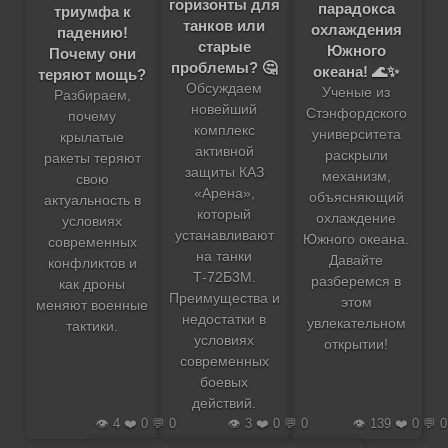
горизонты для
парадокса
триумфа к
танков или
охлаждения
падению!
старые
Южного
Почему они
проблемы? 🤔
океана! 🌊✨
теряют мощь?
Обсуждаем
Ученые из
Разбираем,
новейший
Стэнфордского
почему
комплекс
университета
крылатые
активной
раскрыли
ракеты теряют
защиты КАЗ
механизм,
свою
«Арена»,
объясняющий
актуальность в
который
охлаждение
условиях
устанавливают
Южного океана.
современных
на танки
Давайте
конфликтов и
Т-72Б3М.
разберемся в
как дроны
Преимущества и
этом
меняют военные
недостатки в
увлекательном
тактики.
условиях
открытии!
современных
боевых
действий.
👁️ 4 ❤️ 0 💬 0
👁️ 3 ❤️ 0 💬 0
👁️ 139 ❤️ 0 💬 0