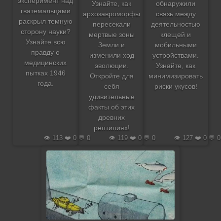
эксперимент над
Узнайте, как
обнаружили
гватемальцами
архозавроморфы
связь между
раскрыл темную
пересекали
деятельностью
сторону науки?
мертвые зоны
клещей и
Узнайте всю
Земли и
мобильными
правду о
изменили ход
устройствами.
медицинских
эволюции.
Узнайте, как
пытках 1946
Откройте для
минимизировать
года.
себя
риски укусов!
удивительные
факты об этих
древних
рептилиях!
👁️ 113 ❤️ 0 💬 0
👁️ 119 ❤️ 0 💬 0
👁️ 127 ❤️ 0 💬 0