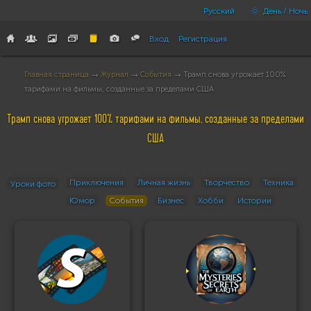
Русский
День / Ночь
Вход
Регистрация
Главная страница
→
Журнал
→
События
→ Трамп снова угрожает 100%
тарифами на фильмы, созданные за пределами США
Трамп снова угрожает 100% тарифами на фильмы, созданные за пределами
США
Приключения
Личная жизнь
Творчество
Техника
Уроки фото
Юмор
События
Бизнес
Хобби
Истории