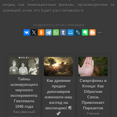
медиа, как анимационные фильмы, произведенные за
границей, и как это будет рассчитываться.
ПОДЕЛИТЕСЬ ЭТОЙ СТРАНИЦЕЙ
Тайны
Как древние
Смартфоны и
шокирующего
предки
Клещи: Как
научного
динозавров
Обратная
эксперимента:
изменили наш
Связь
Гватемала
взгляд на
Привлекает
1946 года
эволюцию! 🌏
Паразитов
Как ужасный
🦖
Ученые