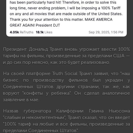
Президент Дональд Трамп вновь угрожает ввести 100%
тарифы на фильмы, произведенные за пределами США —
и до сих пор неясно, как это будет реализовано.
На своей платформе Truth Social Трамп заявил, что "наш
бизнес по производству фильмов был украден у
Соединенных Штатов другими странами, так же, как
воруют "конфеты у ребенка". Он сделал аналогичное
заявление в мае.
Назвав губернатора Калифорнии Гэвина Ньюсома
"слабым и некомпетентным", Трамп сказал, что он введет
"100% тариф на любые и все фильмы, произведенные за
пределами Соединенных Штатов".