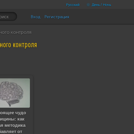
Русский
День / Ночь
Вход
Регистрация
ного контроля
ного контроля
тоящее чудо
ицины: как
ая методика
бавляет от