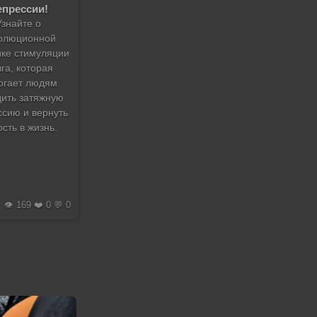
епрессии!
Узнайте о
олюционной
ке стимуляции
га, которая
огает людям
дить затяжную
ссию и вернуть
сть в жизнь.
👁️ 169 ❤️ 0 💬 0