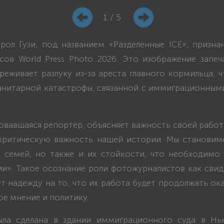
1 / 5
рол Гузи, под названием «Разделенные ICE», призна
сов World Press Photo 2026. Это изображение запеч
реживает разлуку из-за ареста главного кормильца, 
нитарной катастрофы, связанной с иммиграционным
зовавшаяся репортер, объясняет важность своей работ
критическую важность нашей истории. Мы становим
 семей, но также и их стойкости, что необходимо
ии». Такое осознание роли фотожурналистов как свид
т надежду на то, что их работа будет продолжать ок
е мнение и политику.
ыла сделана в здании иммиграционного суда в Нь