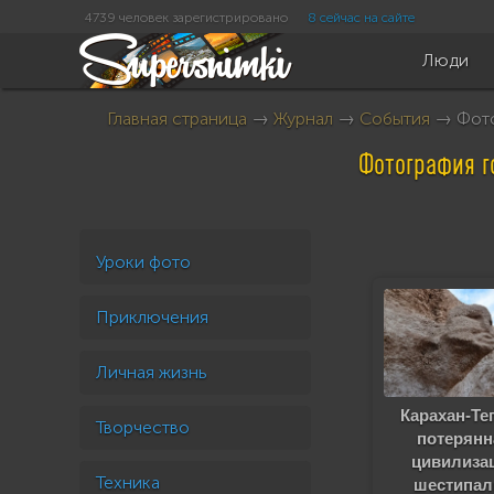
4739 человек зарегистрировано
8 сейчас на сайте
Люди
Главная страница
→
Журнал
→
События
→ Фотог
Фотография г
Уроки фото
Приключения
Личная жизнь
Карахан-Те
Творчество
потерянн
цивилиза
Техника
шестипа