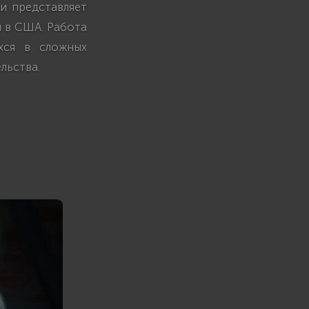
 и представляет
 в США. Работа
хся в сложных
льства.