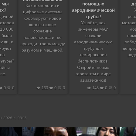
о мы
помощью
д
Как технологии и
их?
аэродинамической
цифровые системы
трубы!
адочной
рев
формируют новое
которая
Узнайте, как
методи
коллективное
13 000
инженеры МАИ
моз
сознание
о были
создали
пом
человечества и где
юди, и
аэродинамическую
побе
проходит грань между
ируют
трубу для
депре
разумом и машиной.
 на
тестирования
радо
льтуры?
беспилотников.
тайны
Откройте новые
пе.
горизонты в мире
авиатехники!
❤️ 0 💬 0
👁️ 163 ❤️ 0 💬 0
👁️ 145 ❤️ 0 💬 0
я 2026 г., 09:15