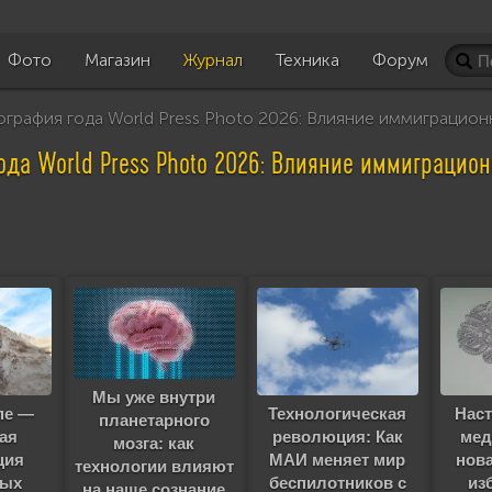
Фото
Магазин
Журнал
Техника
Форум
рафия года World Press Photo 2026: Влияние иммиграцион
ода World Press Photo 2026: Влияние иммиграцион
Мы уже внутри
пе —
Технологическая
Нас
планетарного
ая
революция: Как
мед
мозга: как
ция
МАИ меняет мир
нов
технологии влияют
лых
беспилотников с
из
на наше сознание