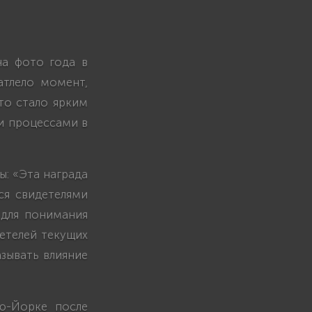
на фото года в
атлело момент,
что стало ярким
и процессами в
ы: «Эта награда
ся свидетелями
 для понимания
етелей текущих
азывать влияние
ю-Йорке после