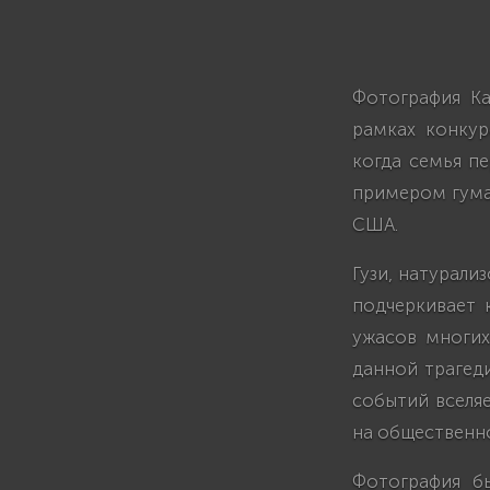
Фотография Ка
рамках конкур
когда семья пе
примером гума
США.
Гузи, натурали
подчеркивает 
ужасов многих
данной трагед
событий вселяе
на общественно
Фотография б