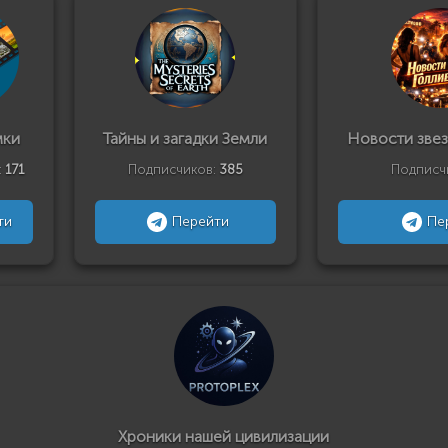
мки
Тайны и загадки Земли
Новости звез
:
171
Подписчиков:
385
Подписч
ти
Перейти
Пе
Хроники нашей цивилизации