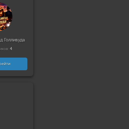
д Голливуда
иков:
4
рейти