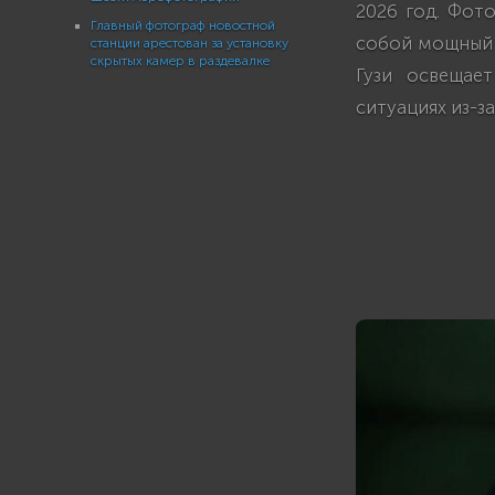
2026 год. Фото
Главный фотограф новостной
собой мощный 
станции арестован за установку
скрытых камер в раздевалке
Гузи освещае
ситуациях из-з