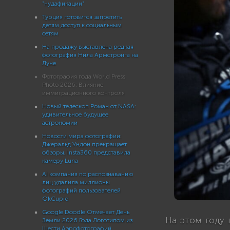
"нудафикации"
Турция готовится запретить
детям доступ к социальным
сетям
На продажу выставлена редкая
фотография Нила Армстронга на
Луне
Фотография года World Press
Photo 2026: Влияние
иммиграционного контроля
Новый телескоп Роман от NASA:
удивительное будущее
астрономии
Новости мира фотографии:
Джеральд Ундон прекращает
обзоры, Insta360 представила
камеру Luna
AI компания по распознаванию
лиц удалила миллионы
фотографий пользователей
OkCupid
Google Doodle Отмечает День
На этом году 
Земли 2026 Года Логотипом из
Шести Аэрофотографий