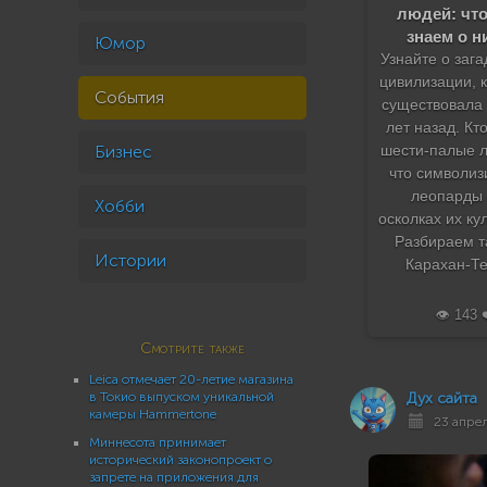
людей: чт
знаем о н
Юмор
Узнайте о заг
цивилизации, 
События
существовала 
лет назад. Кт
Бизнес
шести-палые л
что символиз
леопарды
Хобби
осколках их ку
Разбираем 
Истории
Карахан-Те
👁️ 143 
Смотрите также
Leica отмечает 20-летие магазина
в Токио выпуском уникальной
Дух сайта
камеры Hammertone
23 апрел
Миннесота принимает
исторический законопроект о
запрете на приложения для