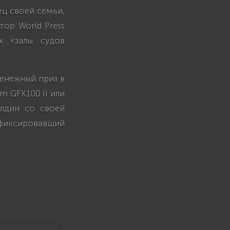
ец своей семьи,
тор World Press
х «залы судов
денежный приз в
m GFX100 II или
алдин со своей
фиксировавший