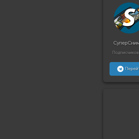
СуперСни
Подписчиков
Перей