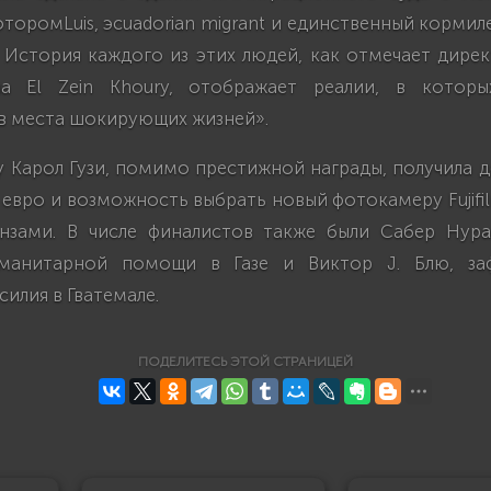
оторомLuis, эcuadorian migrant и единственный кормил
 История каждого из этих людей, как отмечает дирек
a El Zein Khoury, отображает реалии, в которы
в места шокирующих жизней».
 Карол Гузи, помимо престижной награды, получила 
 евро и возможность выбрать новый фотокамеру Fujifil
нзами. В числе финалистов также были Сабер Нур
манитарной помощи в Газе и Виктор J. Блю, за
силия в Гватемале.
ПОДЕЛИТЕСЬ ЭТОЙ СТРАНИЦЕЙ