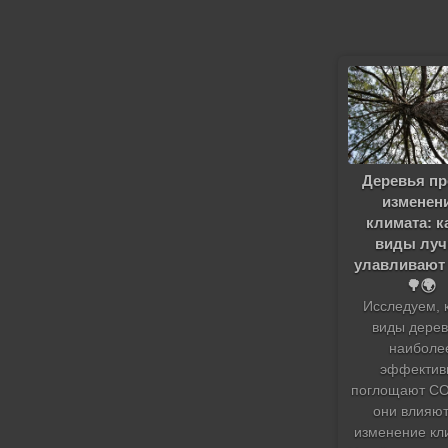
Деревья пр
изменен
климата: к
виды лу
улавливают
🌳🌍
Исследуем, 
виды дерев
наиболе
эффектив
поглощают CO₂
они влияют
изменение кл