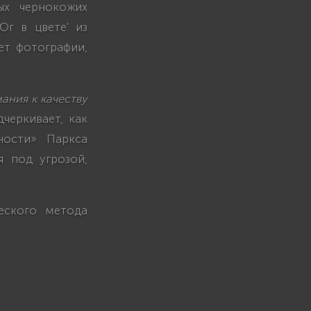
ых чернокожих
Юг в цвете' из
ет фотографии,
ания к качеству
дчеркивает, как
ности» Паркса
 под угрозой,
еского метода