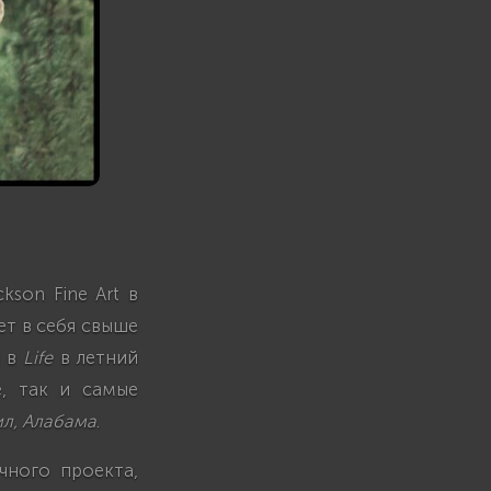
kson Fine Art в
ет в себя свыше
й в
Life
в летний
е, так и самые
л, Алабама
.
чного проекта,