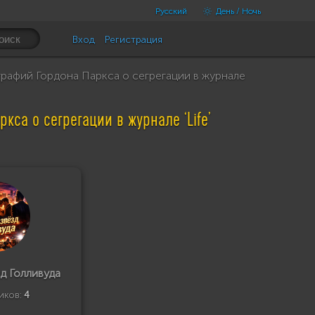
Русский
День / Ночь
Вход
Регистрация
рафий Гордона Паркса о сегрегации в журнале
са о сегрегации в журнале ‘Life’
д Голливуда
иков:
4