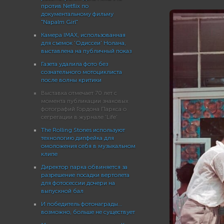
против Netflix по
документальному фильму
"Napalm Girl"
Камера IMAX, использованная
для съемок 'Одиссеи' Нолана,
выставлена на публичный показ
Газета удалила фото без
сознательного мотоциклиста
после волны критики
Выставка отмечает 70 лет с
момента публикации знаковых
фотографий Гордона Паркса о
сегрегации в журнале ‘Life’
The Rolling Stones используют
технологию дипфейка для
омоложения себя в музыкальном
клипе
Директор парка обвиняется за
разрешение посадки вертолета
для фотосессии дочери на
выпускной бал
И победитель фотонаграды…
возможно, больше не существует