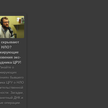
 скрывают
НЛО?
кирующие
овения экс-
удника ЦРУ!
Узнайте о
окирующих
вениях бывшего
ика ЦРУ о НЛО
вительственной
ности. Загадки,
анетный ДНК и
ые операции.