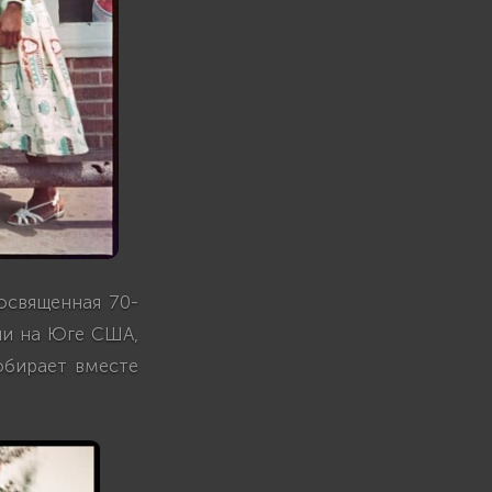
посвященная 70-
ии на Юге США,
собирает вместе