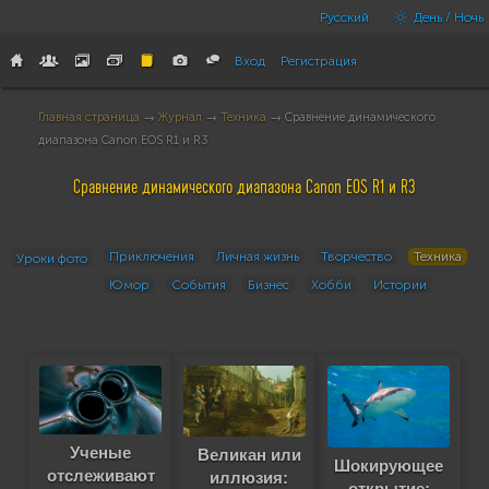
Русский
День / Ночь
Вход
Регистрация
Главная страница
→
Журнал
→
Техника
→ Сравнение динамического
диапазона Canon EOS R1 и R3
Сравнение динамического диапазона Canon EOS R1 и R3
Приключения
Личная жизнь
Творчество
Техника
Уроки фото
Юмор
События
Бизнес
Хобби
Истории
Ученые
Великан или
Шокирующее
отслеживают
иллюзия:
открытие: