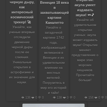
черную дыру,
Венеция 18 века
акула умеет
как
в
издавать
интересный
захватывающей
звуки! 🦈🎵
космический
картине
Узнайте об
трекер! 🚀
Каналетто
удивительном
Узнайте, как
Узнайте о
открытии
ученые впервые
загадочной
ученых: акула
отследили
картине 1742
может издавать
движение
года,
звуки! Открытие
черной дыры
изображающей
меняет
после ее
великанов в
представление о
слияния.
Венеции и их
мире этих
Уникальные
удивительном
морских
открытия в
влиянии на
хищников.
астрофизике и
местных
Прочитайте
их значение для
жителей.
больше!
науки.
Погрузитесь в
мир его историй
и тайн!
👁️ 138 ❤️ 0 💬 0
👁️ 138 ❤️ 0 💬 0
👁️ 158 ❤️ 0 💬 0