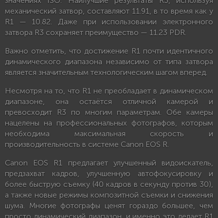
значениях ISO. Наилучшие результаты R3, используя
механический затвор, составляют 11.91, в то время как у
R1 — 10.82. Даже при использовании электронного
затвора R3 сохраняет преимущество — 11.23 PDR.
Важно отметить, что достижение R1 почти идентичного
динамического диапазона независимо от типа затвора
является значительным технологическим шагом вперед.
Несмотря на то, что R1 не преобладает в динамическом
диапазоне, она остаётся отличной камерой и
превосходит R3 по многим параметрам. Обе камеры
нацелены на профессиональных фотографов, которым
необходима максимальная скорость и
производительность в системе Canon EOS R.
Canon EOS R1 предлагает улучшенный видоискатель,
предзахват кадров, улучшенную автофокусировку и
более быструю съемку (40 кадров в секунду против 30),
а также новые режимы композитной съемки и снижения
шума. Многие фотографы ценят гораздо большее, чем
просто динамический диапазон, и именно это делает R1