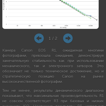
1 / 2
Камера Canon EOS R1, ожидаемая многими
фотографами, превзошла ожидания, демонстрируя
замечательную стабильность как при использовании
механического, так и электронного затворов. Это
обозначает не только техническое достижение, но и
стратегическую позицию Canon на рынке
высококачественной фотографии.
Тем не менее, результаты динамического диапазона
показывают, что максимальная производительность R1
не совсем соответствует R3 при базовых и низких