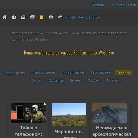
Русский
День / Ночь
Вход
Регистрация
Главная страница
→
Журнал
→
Техника
→ Новая моментальная камера
Fujifilm Instax Wide Evo
Новая моментальная камера Fujifilm Instax Wide Evo
Приключения
Личная жизнь
Творчество
Техника
Уроки фото
Юмор
События
Бизнес
Хобби
Истории
Тайна с
Неожидаемая
Чернобыль:
телефоном:
археологическая
новое