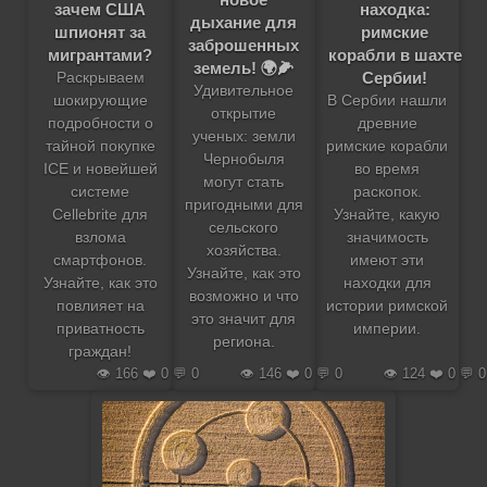
зачем США
находка:
дыхание для
шпионят за
римские
заброшенных
мигрантами?
корабли в шахте
земель! 🌍🌽
Сербии!
Раскрываем
Удивительное
шокирующие
В Сербии нашли
открытие
подробности о
древние
ученых: земли
тайной покупке
римские корабли
Чернобыля
ICE и новейшей
во время
могут стать
системе
раскопок.
пригодными для
Cellebrite для
Узнайте, какую
сельского
взлома
значимость
хозяйства.
смартфонов.
имеют эти
Узнайте, как это
Узнайте, как это
находки для
возможно и что
повлияет на
истории римской
это значит для
приватность
империи.
региона.
граждан!
👁️ 166 ❤️ 0 💬 0
👁️ 146 ❤️ 0 💬 0
👁️ 124 ❤️ 0 💬 0