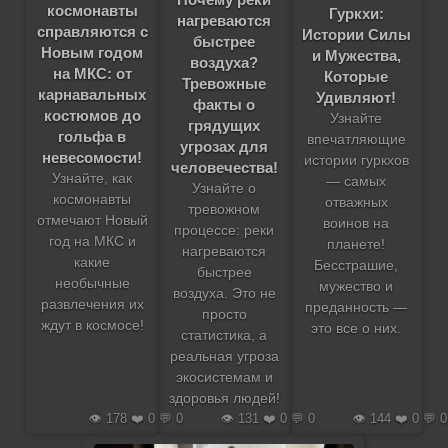
космонавты
Гуркхи:
нагреваются
справляются с
Истории Силы
быстрее
Новым годом
и Мужества,
воздуха?
на МКС: от
Которые
Тревожные
карнавальных
Удивляют!
факты о
костюмов до
Узнайте
грядущих
гольфа в
впечатляющие
угрозах для
невесомости!
истории гуркхов
человечества!
Узнайте, как
— самых
Узнайте о
космонавты
отважных
тревожном
отмечают Новый
воинов на
процессе: реки
год на МКС и
планете!
нагреваются
какие
Бесстрашие,
быстрее
необычные
мужество и
воздуха. Это не
развлечения их
преданность —
просто
ждут в космосе!
это все о них.
статистика, а
реальная угроза
экосистемам и
здоровья людей!
👁️ 178 ❤️ 0 💬 0
👁️ 131 ❤️ 0 💬 0
👁️ 144 ❤️ 0 💬 0