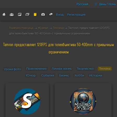
Русский
День / Ночь
Вход
Регистрация
Главная страница
→
Журнал
→
Техника
→ Tamron предоставляет 120FPS
для телеобъектива 50-400mm с привычным ограничением
Tamron предоставляет 120FPS для телеобъектива 50-400mm с привычным
ограничением
Приключения
Личная жизнь
Творчество
Техника
Уроки фото
Юмор
События
Бизнес
Хобби
Истории