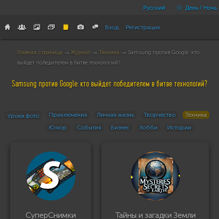
Русский
День / Ночь
Вход
Регистрация
Главная страница
→
Журнал
→
Техника
→ Samsung против Google: кто
выйдет победителем в битве технологий?
Samsung против Google: кто выйдет победителем в битве технологий?
Приключения
Личная жизнь
Творчество
Техника
Уроки фото
Юмор
События
Бизнес
Хобби
Истории
СуперСнимки
Тайны и загадки Земли