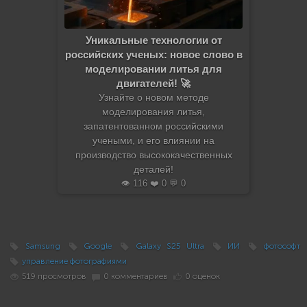
Уникальные технологии от
российских ученых: новое слово в
моделировании литья для
двигателей! 🚀
Узнайте о новом методе
моделирования литья,
запатентованном российскими
учеными, и его влиянии на
производство высококачественных
деталей!
👁️ 116 ❤️ 0 💬 0
Samsung
Google
Galaxy S25 Ultra
ИИ
фотософт
управление фотографиями
519 просмотров
0 комментариев
0 оценок