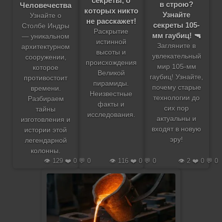
секреты, о
в строю?
Человечества
которых никто
Узнайте
Узнайте о
не расскажет!
секреты 105-
Столбе Индры
Раскрытие
мм гаубиц! 🔫
— уникальном
истинной
Загляните в
архитектурном
высоты и
увлекательный
сооружении,
происхождения
мир 105-мм
которое
Великой
гаубиц! Узнайте,
противостоит
пирамиды.
почему старые
времени.
Неизвестные
технологии до
Разбираем
факты и
сих пор
тайны
исследования.
актуальны и
изготовления и
входят в новую
истории этой
эру!
легендарной
колонны.
👁️ 129 ❤️ 0 💬 0
👁️ 116 ❤️ 0 💬 0
👁️ 2 ❤️ 0 💬 0